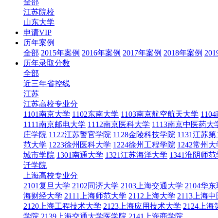
全部
江苏院校
山东大学
申请VIP
历年案例
全部
2015年案例
2016年案例
2017年案例
2018年案例
20
历年录取分数
全部
近三年省控线
江苏
江苏高校专业分
1101南京大学
1102东南大学
1103南京航空航天大学
11
1111南京邮电大学
1112南京医科大学
1113南京中医药大
庄学院
1122江苏警官学院
1128金陵科技学院
1131江苏
范大学
1223徐州医科大学
1224徐州工程学院
1242常州大
城市学院
1301南通大学
1321江苏海洋大学
1341淮阴师
迁学院
上海高校专业分
2101复旦大学
2102同济大学
2103上海交通大学
2104
海财经大学
2111上海师范大学
2112上海大学
2113上海
2120上海工程技术大学
2123上海应用技术大学
2124上
学院
2139上海交通大学医学院
2141上海商学院