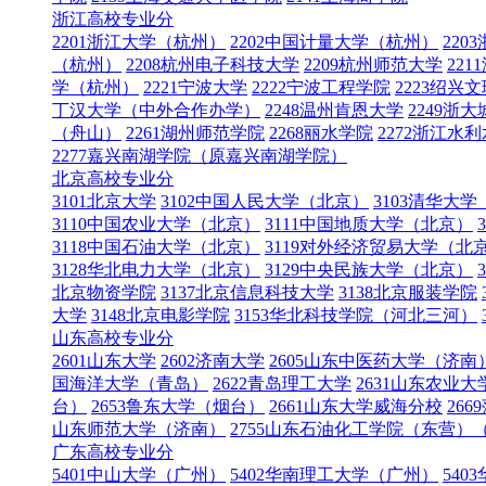
浙江高校专业分
2201浙江大学（杭州）
2202中国计量大学（杭州）
22
（杭州）
2208杭州电子科技大学
2209杭州师范大学
22
学（杭州）
2221宁波大学
2222宁波工程学院
2223绍兴
丁汉大学（中外合作办学）
2248温州肯恩大学
2249
（舟山）
2261湖州师范学院
2268丽水学院
2272浙江水
2277嘉兴南湖学院（原嘉兴南湖学院）
北京高校专业分
3101北京大学
3102中国人民大学（北京）
3103清华大
3110中国农业大学（北京）
3111中国地质大学（北京）
3118中国石油大学（北京）
3119对外经济贸易大学（北
3128华北电力大学（北京）
3129中央民族大学（北京）
北京物资学院
3137北京信息科技大学
3138北京服装学院
大学
3148北京电影学院
3153华北科技学院（河北三河）
山东高校专业分
2601山东大学
2602济南大学
2605山东中医药大学（济南
国海洋大学（青岛）
2622青岛理工大学
2631山东农业
台）
2653鲁东大学（烟台）
2661山东大学威海分校
266
山东师范大学（济南）
2755山东石油化工学院（东营
广东高校专业分
5401中山大学（广州）
5402华南理工大学（广州）
54