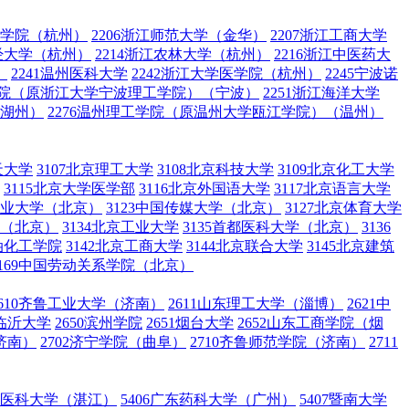
术学院（杭州）
2206浙江师范大学（金华）
2207浙江工商大学
财经大学（杭州）
2214浙江农林大学（杭州）
2216浙江中医药大
）
2241温州医科大学
2242浙江大学医学院（杭州）
2245宁波诺
工学院（原浙江大学宁波理工学院）（宁波）
2251浙江海洋大学
（湖州）
2276温州理工学院（原温州大学瓯江学院）（温州）
天大学
3107北京理工大学
3108北京科技大学
3109北京化工大学
3115北京大学医学部
3116北京外国语大学
3117北京语言大学
国矿业大学（北京）
3123中国传媒大学（北京）
3127北京体育大学
学（北京）
3134北京工业大学
3135首都医科大学（北京）
3136
石油化工学院
3142北京工商大学
3144北京联合大学
3145北京建筑
3169中国劳动关系学院（北京）
2610齐鲁工业大学（济南）
2611山东理工大学（淄博）
2621中
5临沂大学
2650滨州学院
2651烟台大学
2652山东工商学院（烟
济南）
2702济宁学院（曲阜）
2710齐鲁师范学院（济南）
2711
广东医科大学（湛江）
5406广东药科大学（广州）
5407暨南大学