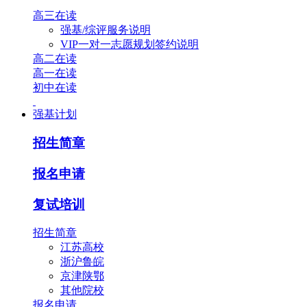
高三在读
强基/综评服务说明
VIP一对一志愿规划签约说明
高二在读
高一在读
初中在读
强基计划
招生简章
报名申请
复试培训
招生简章
江苏高校
浙沪鲁皖
京津陕鄂
其他院校
报名申请