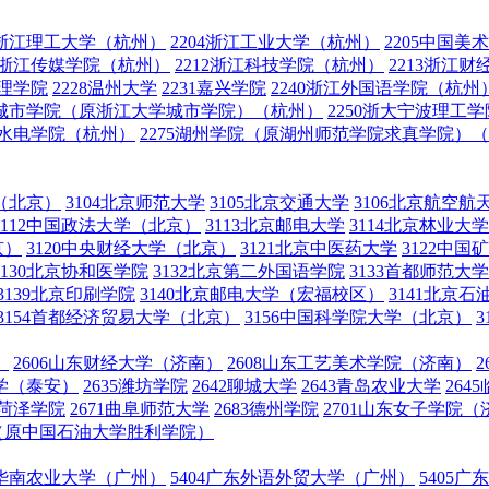
03浙江理工大学（杭州）
2204浙江工业大学（杭州）
2205中国美
11浙江传媒学院（杭州）
2212浙江科技学院（杭州）
2213浙江
文理学院
2228温州大学
2231嘉兴学院
2240浙江外国语学院（杭州
浙大城市学院（原浙江大学城市学院）（杭州）
2250浙大宁波理
利水电学院（杭州）
2275湖州学院（原湖州师范学院求真学院）
学（北京）
3104北京师范大学
3105北京交通大学
3106北京航空航
3112中国政法大学（北京）
3113北京邮电大学
3114北京林业大学
京）
3120中央财经大学（北京）
3121北京中医药大学
3122中
3130北京协和医学院
3132北京第二外国语学院
3133首都师范大
3139北京印刷学院
3140北京邮电大学（宏福校区）
3141北京
3154首都经济贸易大学（北京）
3156中国科学院大学（北京）
）
2606山东财经大学（济南）
2608山东工艺美术学院（济南）
大学（泰安）
2635潍坊学院
2642聊城大学
2643青岛农业大学
264
9菏泽学院
2671曲阜师范大学
2683德州学院
2701山东女子学院（
）（原中国石油大学胜利学院）
03华南农业大学（广州）
5404广东外语外贸大学（广州）
5405