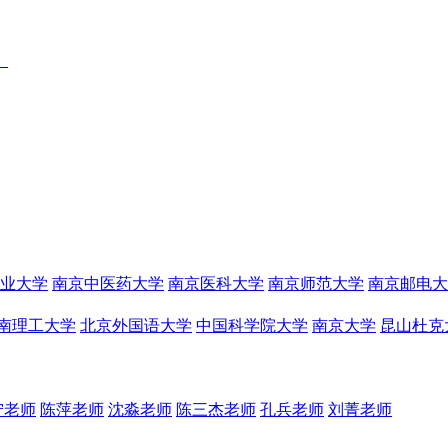
）
业大学
南京中医药大学
南京医科大学
南京师范大学
南京邮电大
南理工大学
北京外国语大学
中国科学院大学
南京大学
昆山杜克
宁老师
陈萍老师
沈淼老师
陈三杰老师
孔兵老师
刘菁老师