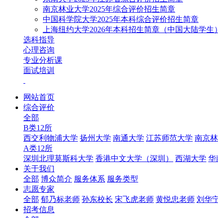
南京林业大学2025年综合评价招生简章
中国科学院大学2025年本科综合评价招生简章
上海纽约大学2026年本科招生简章（中国大陆学生
选科指导
心理咨询
专业分析课
面试培训
网站首页
综合评价
全部
B类12所
西交利物浦大学
扬州大学
南通大学
江苏师范大学
南京林
A类12所
深圳北理莫斯科大学
香港中文大学（深圳）
西湖大学
华
关于我们
全部
博众简介
服务体系
服务类型
志愿专家
全部
郁乃标老师
孙东校长
宋飞虎老师
黄悦忠老师
刘华
招考信息