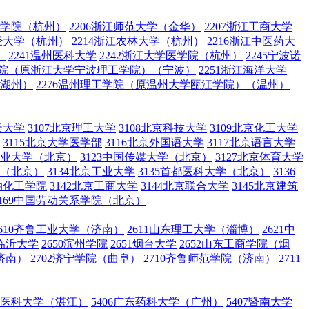
术学院（杭州）
2206浙江师范大学（金华）
2207浙江工商大学
财经大学（杭州）
2214浙江农林大学（杭州）
2216浙江中医药大
）
2241温州医科大学
2242浙江大学医学院（杭州）
2245宁波诺
工学院（原浙江大学宁波理工学院）（宁波）
2251浙江海洋大学
（湖州）
2276温州理工学院（原温州大学瓯江学院）（温州）
天大学
3107北京理工大学
3108北京科技大学
3109北京化工大学
3115北京大学医学部
3116北京外国语大学
3117北京语言大学
国矿业大学（北京）
3123中国传媒大学（北京）
3127北京体育大学
学（北京）
3134北京工业大学
3135首都医科大学（北京）
3136
石油化工学院
3142北京工商大学
3144北京联合大学
3145北京建筑
3169中国劳动关系学院（北京）
2610齐鲁工业大学（济南）
2611山东理工大学（淄博）
2621中
5临沂大学
2650滨州学院
2651烟台大学
2652山东工商学院（烟
济南）
2702济宁学院（曲阜）
2710齐鲁师范学院（济南）
2711
广东医科大学（湛江）
5406广东药科大学（广州）
5407暨南大学