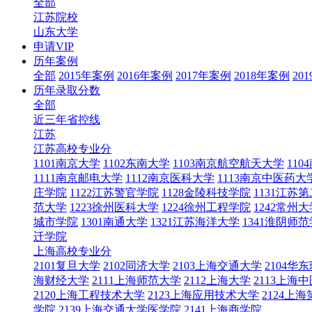
全部
江苏院校
山东大学
申请VIP
历年案例
全部
2015年案例
2016年案例
2017年案例
2018年案例
20
历年录取分数
全部
近三年省控线
江苏
江苏高校专业分
1101南京大学
1102东南大学
1103南京航空航天大学
11
1111南京邮电大学
1112南京医科大学
1113南京中医药大
庄学院
1122江苏警官学院
1128金陵科技学院
1131江苏
范大学
1223徐州医科大学
1224徐州工程学院
1242常州大
城市学院
1301南通大学
1321江苏海洋大学
1341淮阴师
迁学院
上海高校专业分
2101复旦大学
2102同济大学
2103上海交通大学
2104
海财经大学
2111上海师范大学
2112上海大学
2113上海
2120上海工程技术大学
2123上海应用技术大学
2124上
学院
2139上海交通大学医学院
2141上海商学院