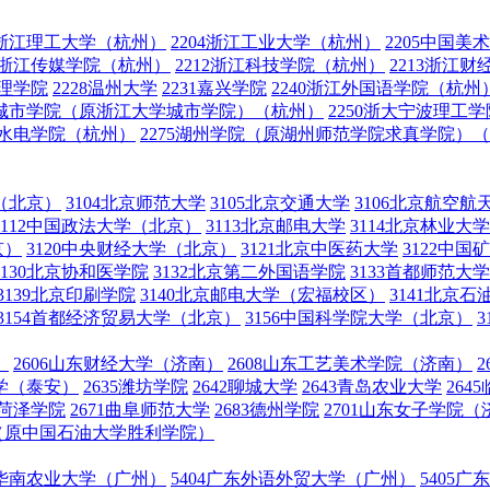
03浙江理工大学（杭州）
2204浙江工业大学（杭州）
2205中国美
11浙江传媒学院（杭州）
2212浙江科技学院（杭州）
2213浙江
文理学院
2228温州大学
2231嘉兴学院
2240浙江外国语学院（杭州
浙大城市学院（原浙江大学城市学院）（杭州）
2250浙大宁波理
利水电学院（杭州）
2275湖州学院（原湖州师范学院求真学院）
学（北京）
3104北京师范大学
3105北京交通大学
3106北京航空航
3112中国政法大学（北京）
3113北京邮电大学
3114北京林业大学
京）
3120中央财经大学（北京）
3121北京中医药大学
3122中
3130北京协和医学院
3132北京第二外国语学院
3133首都师范大
3139北京印刷学院
3140北京邮电大学（宏福校区）
3141北京
3154首都经济贸易大学（北京）
3156中国科学院大学（北京）
）
2606山东财经大学（济南）
2608山东工艺美术学院（济南）
大学（泰安）
2635潍坊学院
2642聊城大学
2643青岛农业大学
264
9菏泽学院
2671曲阜师范大学
2683德州学院
2701山东女子学院（
）（原中国石油大学胜利学院）
03华南农业大学（广州）
5404广东外语外贸大学（广州）
5405