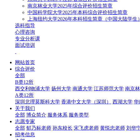
南京林业大学2025年综合评价招生简章
中国科学院大学2025年本科综合评价招生简章
上海纽约大学2026年本科招生简章（中国大陆学生
选科指导
心理咨询
专业分析课
面试培训
网站首页
综合评价
全部
B类12所
西交利物浦大学
扬州大学
南通大学
江苏师范大学
南京林
A类12所
深圳北理莫斯科大学
香港中文大学（深圳）
西湖大学
华
关于我们
全部
博众简介
服务体系
服务类型
志愿专家
全部
郁乃标老师
孙东校长
宋飞虎老师
黄悦忠老师
刘华
招考信息