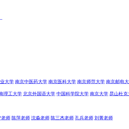
）
业大学
南京中医药大学
南京医科大学
南京师范大学
南京邮电大
南理工大学
北京外国语大学
中国科学院大学
南京大学
昆山杜克
宁老师
陈萍老师
沈淼老师
陈三杰老师
孔兵老师
刘菁老师