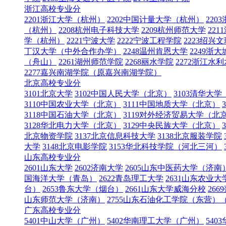
浙江高校专业分
2201浙江大学（杭州）
2202中国计量大学（杭州）
22
（杭州）
2208杭州电子科技大学
2209杭州师范大学
22
学（杭州）
2221宁波大学
2222宁波工程学院
2223绍兴
丁汉大学（中外合作办学）
2248温州肯恩大学
2249
（舟山）
2261湖州师范学院
2268丽水学院
2272浙江水
2277嘉兴南湖学院（原嘉兴南湖学院）
北京高校专业分
3101北京大学
3102中国人民大学（北京）
3103清华大
3110中国农业大学（北京）
3111中国地质大学（北京）
3118中国石油大学（北京）
3119对外经济贸易大学（北
3128华北电力大学（北京）
3129中央民族大学（北京）
北京物资学院
3137北京信息科技大学
3138北京服装学院
大学
3148北京电影学院
3153华北科技学院（河北三河）
山东高校专业分
2601山东大学
2602济南大学
2605山东中医药大学（济南
国海洋大学（青岛）
2622青岛理工大学
2631山东农业
台）
2653鲁东大学（烟台）
2661山东大学威海分校
266
山东师范大学（济南）
2755山东石油化工学院（东营
广东高校专业分
5401中山大学（广州）
5402华南理工大学（广州）
54