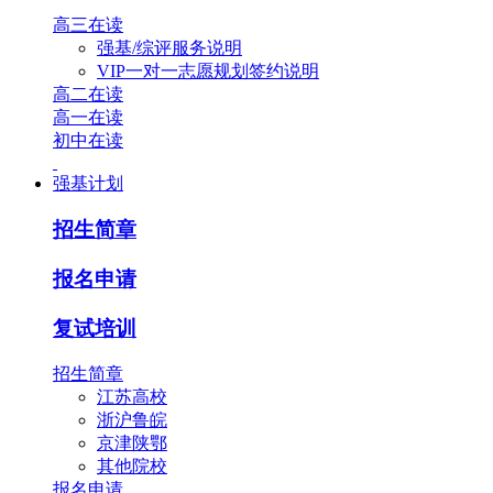
高三在读
强基/综评服务说明
VIP一对一志愿规划签约说明
高二在读
高一在读
初中在读
强基计划
招生简章
报名申请
复试培训
招生简章
江苏高校
浙沪鲁皖
京津陕鄂
其他院校
报名申请