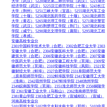
大学（武汉）
5220湖北第二师范学院（武汉）
5221湖北
经济学院（武汉）
5225汉江师范学院（十堰）
5243长江
大学（荆州）
5251三峡大学（宜昌）
5255湖北汽车工业
学院（十堰）
5256湖北医药学院（十堰）
5261湖北师范
大学（黄石）
5265湖北理工学院（黄石）
5271湖北警官
学院（武汉）
5285荆楚理工学院（荆门）
5287湖北科技
学院（咸宁）
5290湖北文理学院（襄阳）
5295湖北工程
学院（孝感）
安徽高校专业分
2301中国科学技术大学（合肥）
2302合肥工业大学
2303
安徽大学（合肥）
2304安徽医科大学（合肥）
2305安徽
建筑大学（合肥）
2306安徽农业大学（合肥）
2307安徽
中医药大学（合肥）
2308安徽工程大学（芜湖）
2309安
徽师范大学（芜湖）
2310安徽科技学院（凤阳）
2321安
徽财经大学（蚌埠）
2327合肥学院
2331阜阳师范大学
（原阜阳师范学院）
2332蚌埠医学院
2341安徽理工大学
（淮南）
2342宿州学院
2347蚌埠学院
2348池州学院
2349皖南医学院（芜湖）
2351淮北师范大学
2356铜陵学
院
2361安徽工业大学（马鞍山）
2362淮南师范学院
2381黄山学院
2383合肥工业大学（宣城校区）（宣城）
河南高校专业分
5101郑州大学
5102华北水利水电大学（郑州）
5103中原