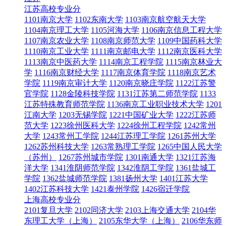
江苏高校专业分
1101南京大学
1102东南大学
1103南京航空航天大学
1104南京理工大学
1105河海大学
1106南京信息工程大学
1107南京农业大学
1108南京师范大学
1109中国药科大学
1110南京工业大学
1111南京邮电大学
1112南京医科大学
1113南京中医药大学
1114南京工程学院
1115南京林业大
学
1116南京财经大学
1117南京体育学院
1118南京艺术
学院
1119南京审计大学
1120南京晓庄学院
1122江苏警
官学院
1128金陵科技学院
1131江苏第二师范学院
1133
江苏特殊教育师范学院
1136南京工业职业技术大学
1201
江南大学
1203无锡学院
1221中国矿业大学
1222江苏师
范大学
1223徐州医科大学
1224徐州工程学院
1242常州
大学
1243常州工学院
1244江苏理工学院
1261苏州大学
1262苏州科技大学
1263常熟理工学院
1265中国人民大学
（苏州）
1267苏州城市学院
1301南通大学
1321江苏海
洋大学
1341淮阴师范学院
1342淮阴工学院
1361盐城工
学院
1362盐城师范学院
1381扬州大学
1401江苏大学
1402江苏科技大学
1421泰州学院
1426宿迁学院
上海高校专业分
2101复旦大学
2102同济大学
2103上海交通大学
2104华
东理工大学（上海）
2105东华大学（上海）
2106华东师