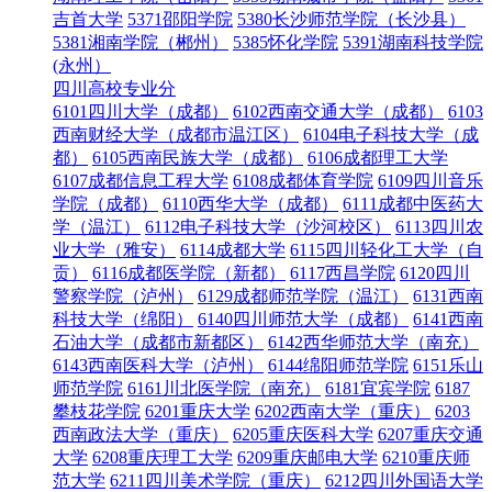
吉首大学
5371邵阳学院
5380长沙师范学院（长沙县）
5381湘南学院（郴州）
5385怀化学院
5391湖南科技学院
(永州）
四川高校专业分
6101四川大学（成都）
6102西南交通大学（成都）
6103
西南财经大学（成都市温江区）
6104电子科技大学（成
都）
6105西南民族大学（成都）
6106成都理工大学
6107成都信息工程大学
6108成都体育学院
6109四川音乐
学院（成都）
6110西华大学（成都）
6111成都中医药大
学（温江）
6112电子科技大学（沙河校区）
6113四川农
业大学（雅安）
6114成都大学
6115四川轻化工大学（自
贡）
6116成都医学院（新都）
6117西昌学院
6120四川
警察学院（泸州）
6129成都师范学院（温江）
6131西南
科技大学（绵阳）
6140四川师范大学（成都）
6141西南
石油大学（成都市新都区）
6142西华师范大学（南充）
6143西南医科大学（泸州）
6144绵阳师范学院
6151乐山
师范学院
6161川北医学院（南充）
6181宜宾学院
6187
攀枝花学院
6201重庆大学
6202西南大学（重庆）
6203
西南政法大学（重庆）
6205重庆医科大学
6207重庆交通
大学
6208重庆理工大学
6209重庆邮电大学
6210重庆师
范大学
6211四川美术学院（重庆）
6212四川外国语大学