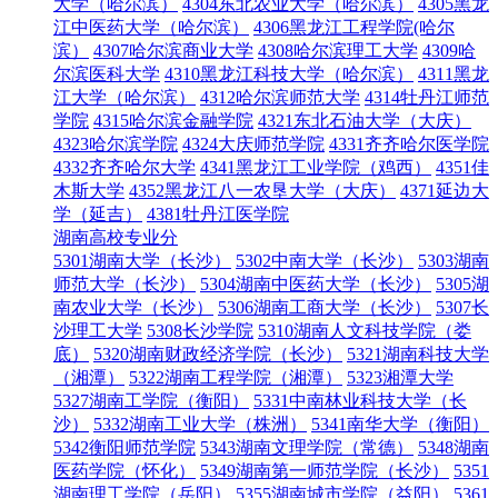
大学（哈尔滨）
4304东北农业大学（哈尔滨）
4305黑龙
江中医药大学（哈尔滨）
4306黑龙江工程学院(哈尔
滨）
4307哈尔滨商业大学
4308哈尔滨理工大学
4309哈
尔滨医科大学
4310黑龙江科技大学（哈尔滨）
4311黑龙
江大学（哈尔滨）
4312哈尔滨师范大学
4314牡丹江师范
学院
4315哈尔滨金融学院
4321东北石油大学（大庆）
4323哈尔滨学院
4324大庆师范学院
4331齐齐哈尔医学院
4332齐齐哈尔大学
4341黑龙江工业学院（鸡西）
4351佳
木斯大学
4352黑龙江八一农垦大学（大庆）
4371延边大
学（延吉）
4381牡丹江医学院
湖南高校专业分
5301湖南大学（长沙）
5302中南大学（长沙）
5303湖南
师范大学（长沙）
5304湖南中医药大学（长沙）
5305湖
南农业大学（长沙）
5306湖南工商大学（长沙）
5307长
沙理工大学
5308长沙学院
5310湖南人文科技学院（娄
底）
5320湖南财政经济学院（长沙）
5321湖南科技大学
（湘潭）
5322湖南工程学院（湘潭）
5323湘潭大学
5327湖南工学院（衡阳）
5331中南林业科技大学（长
沙）
5332湖南工业大学（株洲）
5341南华大学（衡阳）
5342衡阳师范学院
5343湖南文理学院（常德）
5348湖南
医药学院（怀化）
5349湖南第一师范学院（长沙）
5351
湖南理工学院（岳阳）
5355湖南城市学院（益阳）
5361