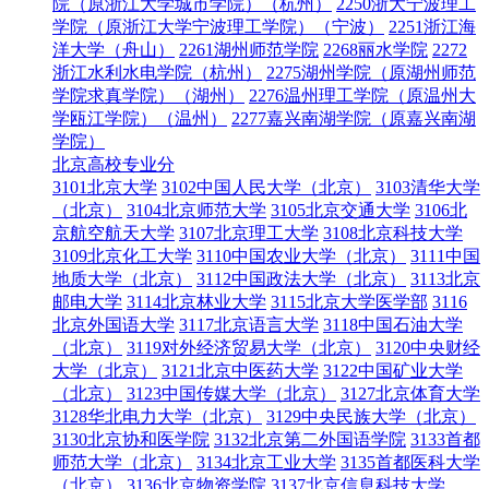
院（原浙江大学城市学院）（杭州）
2250浙大宁波理工
学院（原浙江大学宁波理工学院）（宁波）
2251浙江海
洋大学（舟山）
2261湖州师范学院
2268丽水学院
2272
浙江水利水电学院（杭州）
2275湖州学院（原湖州师范
学院求真学院）（湖州）
2276温州理工学院（原温州大
学瓯江学院）（温州）
2277嘉兴南湖学院（原嘉兴南湖
学院）
北京高校专业分
3101北京大学
3102中国人民大学（北京）
3103清华大学
（北京）
3104北京师范大学
3105北京交通大学
3106北
京航空航天大学
3107北京理工大学
3108北京科技大学
3109北京化工大学
3110中国农业大学（北京）
3111中国
地质大学（北京）
3112中国政法大学（北京）
3113北京
邮电大学
3114北京林业大学
3115北京大学医学部
3116
北京外国语大学
3117北京语言大学
3118中国石油大学
（北京）
3119对外经济贸易大学（北京）
3120中央财经
大学（北京）
3121北京中医药大学
3122中国矿业大学
（北京）
3123中国传媒大学（北京）
3127北京体育大学
3128华北电力大学（北京）
3129中央民族大学（北京）
3130北京协和医学院
3132北京第二外国语学院
3133首都
师范大学（北京）
3134北京工业大学
3135首都医科大学
（北京）
3136北京物资学院
3137北京信息科技大学