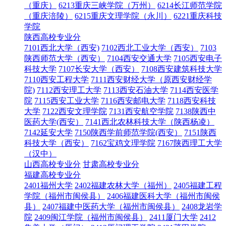
（重庆）
6213重庆三峡学院（万州）
6214长江师范学院
（重庆涪陵）
6215重庆文理学院（永川）
6221重庆科技
学院
陕西高校专业分
7101西北大学（西安)
7102西北工业大学（西安）
7103
陕西师范大学（西安）
7104西安交通大学
7105西安电子
科技大学
7107长安大学（西安）
7108西安建筑科技大学
7110西安工程大学
7111西安财经大学（原西安财经学
院)
7112西安理工大学
7113西安石油大学
7114西安医学
院
7115西安工业大学
7116西安邮电大学
7118西安科技
大学
7122西安文理学院
7131西安航空学院
7138陕西中
医药大学(西安）
7141西北农林科技大学（陕西杨凌）
7142延安大学
7150陕西学前师范学院(西安）
7151陕西
科技大学（西安）
7162宝鸡文理学院
7167陕西理工大学
（汉中）
山西高校专业分
甘肃高校专业分
福建高校专业分
2401福州大学
2402福建农林大学（福州）
2405福建工程
学院（福州市闽侯县）
2406福建医科大学（福州市闽侯
县）
2407福建中医药大学（福州市闽侯县）
2408龙岩学
院
2409闽江学院（福州市闽侯县）
2411厦门大学
2412