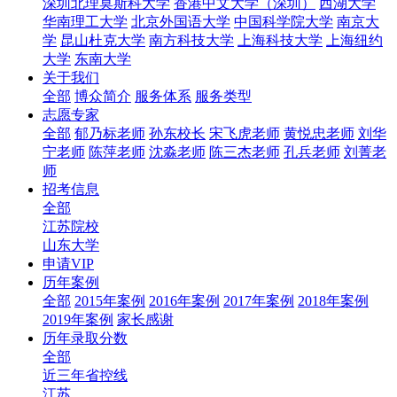
深圳北理莫斯科大学
香港中文大学（深圳）
西湖大学
华南理工大学
北京外国语大学
中国科学院大学
南京大
学
昆山杜克大学
南方科技大学
上海科技大学
上海纽约
大学
东南大学
关于我们
全部
博众简介
服务体系
服务类型
志愿专家
全部
郁乃标老师
孙东校长
宋飞虎老师
黄悦忠老师
刘华
宁老师
陈萍老师
沈淼老师
陈三杰老师
孔兵老师
刘菁老
师
招考信息
全部
江苏院校
山东大学
申请VIP
历年案例
全部
2015年案例
2016年案例
2017年案例
2018年案例
2019年案例
家长感谢
历年录取分数
全部
近三年省控线
江苏