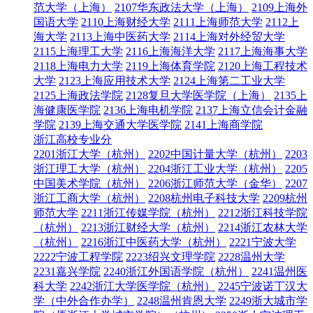
范大学（上海）
2107华东政法大学（上海）
2109上海外
国语大学
2110上海财经大学
2111上海师范大学
2112上
海大学
2113上海中医药大学
2114上海对外经贸大学
2115上海理工大学
2116上海海洋大学
2117上海海事大学
2118上海电力大学
2119上海体育学院
2120上海工程技术
大学
2123上海应用技术大学
2124上海第二工业大学
2125上海政法学院
2128复旦大学医学院（上海）
2135上
海健康医学院
2136上海电机学院
2137上海立信会计金融
学院
2139上海交通大学医学院
2141上海商学院
浙江高校专业分
2201浙江大学（杭州）
2202中国计量大学（杭州）
2203
浙江理工大学（杭州）
2204浙江工业大学（杭州）
2205
中国美术学院（杭州）
2206浙江师范大学（金华）
2207
浙江工商大学（杭州）
2208杭州电子科技大学
2209杭州
师范大学
2211浙江传媒学院（杭州）
2212浙江科技学院
（杭州）
2213浙江财经大学（杭州）
2214浙江农林大学
（杭州）
2216浙江中医药大学（杭州）
2221宁波大学
2222宁波工程学院
2223绍兴文理学院
2228温州大学
2231嘉兴学院
2240浙江外国语学院（杭州）
2241温州医
科大学
2242浙江大学医学院（杭州）
2245宁波诺丁汉大
学（中外合作办学）
2248温州肯恩大学
2249浙大城市学