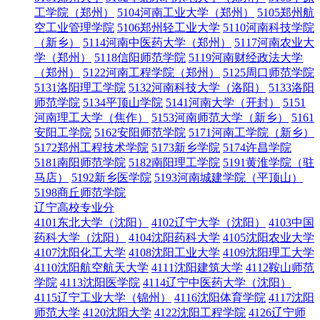
工学院（郑州）
5104河南工业大学（郑州）
5105郑州航
空工业管理学院
5106郑州轻工业大学
5110河南科技学院
（新乡）
5114河南中医药大学（郑州）
5117河南农业大
学（郑州）
5118信阳师范学院
5119河南财经政法大学
（郑州）
5122河南工程学院（郑州）
5125周口师范学院
5131洛阳理工学院
5132河南科技大学（洛阳）
5133洛阳
师范学院
5134平顶山学院
5141河南大学（开封）
5151
河南理工大学（焦作）
5153河南师范大学（新乡）
5161
安阳工学院
5162安阳师范学院
5171河南工学院（新乡）
5172郑州工程技术学院
5173新乡学院
5174许昌学院
5181南阳师范学院
5182南阳理工学院
5191黄淮学院（驻
马店）
5192新乡医学院
5193河南城建学院（平顶山）
5198商丘师范学院
辽宁高校专业分
4101东北大学（沈阳）
4102辽宁大学（沈阳）
4103中国
药科大学（沈阳）
4104沈阳药科大学
4105沈阳农业大学
4107沈阳化工大学
4108沈阳工业大学
4109沈阳理工大学
4110沈阳航空航天大学
4111沈阳建筑大学
4112鞍山师范
学院
4113沈阳医学院
4114辽宁中医药大学（沈阳）
4115辽宁工业大学（锦州）
4116沈阳体育学院
4117沈阳
师范大学
4120沈阳大学
4122沈阳工程学院
4126辽宁师