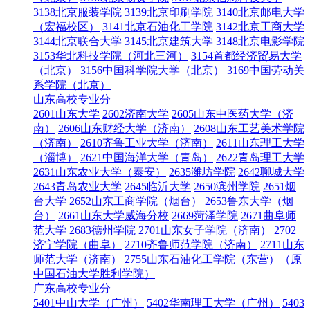
3138北京服装学院
3139北京印刷学院
3140北京邮电大学
（宏福校区）
3141北京石油化工学院
3142北京工商大学
3144北京联合大学
3145北京建筑大学
3148北京电影学院
3153华北科技学院（河北三河）
3154首都经济贸易大学
（北京）
3156中国科学院大学（北京）
3169中国劳动关
系学院（北京）
山东高校专业分
2601山东大学
2602济南大学
2605山东中医药大学（济
南）
2606山东财经大学（济南）
2608山东工艺美术学院
（济南）
2610齐鲁工业大学（济南）
2611山东理工大学
（淄博）
2621中国海洋大学（青岛）
2622青岛理工大学
2631山东农业大学（泰安）
2635潍坊学院
2642聊城大学
2643青岛农业大学
2645临沂大学
2650滨州学院
2651烟
台大学
2652山东工商学院（烟台）
2653鲁东大学（烟
台）
2661山东大学威海分校
2669菏泽学院
2671曲阜师
范大学
2683德州学院
2701山东女子学院（济南）
2702
济宁学院（曲阜）
2710齐鲁师范学院（济南）
2711山东
师范大学（济南）
2755山东石油化工学院（东营）（原
中国石油大学胜利学院）
广东高校专业分
5401中山大学（广州）
5402华南理工大学（广州）
5403