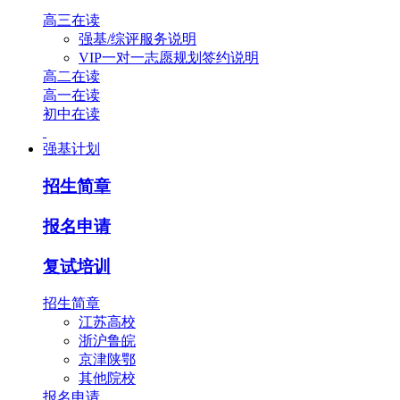
高三在读
强基/综评服务说明
VIP一对一志愿规划签约说明
高二在读
高一在读
初中在读
强基计划
招生简章
报名申请
复试培训
招生简章
江苏高校
浙沪鲁皖
京津陕鄂
其他院校
报名申请