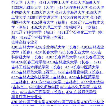
范大学（大连）
4131大连理工大学
4132大连海事大学
4133东北财经大学（大连）
4134大连医科大学
4135大连
外国语大学
4136大连大学
4137大连海洋大学
4138大连
工业大学
4139大连交通大学
4140大连民族大学
4141锦
州医科大学
4152渤海大学（锦州）
4161辽宁工程技术大
学（阜新）
4162大连理工大学（盘锦校区）（盘锦）
4171辽宁科技大学（鞍山）
4181辽宁石油化工大学（抚
顺）
4192辽宁科技学院（本溪）
吉林高校专业分
4201吉林大学
4202东北师范大学（长春）
4203吉林农业
大学（长春）
4204长春大学
4205长春工业大学
4206吉
林财经大学（长春）
4207长春师范大学
4208长春理工大
学
4209长春工程学院
4210吉林建筑大学（长春）
4212
吉林工程技术师范学院（长春）
4214长春中医药大学
4215吉林师范大学（四平）
4220吉林警察学院（长春）
4225吉林农业科技学院（吉林市）
4228吉林医药学院
（吉林市）
4231东北电力大学（吉林市）
4232北华大学
(吉林市）
4233通化师范学院
4235吉林化工学院（吉林
市）
4237吉林工商学院（长春）
4241白城师范学院
黑龙江高校专业分
4301哈尔滨工业大学
4302哈尔滨工程大学
4303东北林业