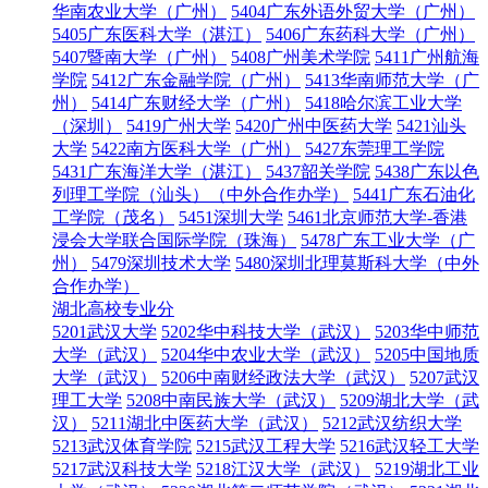
华南农业大学（广州）
5404广东外语外贸大学（广州）
5405广东医科大学（湛江）
5406广东药科大学（广州）
5407暨南大学（广州）
5408广州美术学院
5411广州航海
学院
5412广东金融学院（广州）
5413华南师范大学（广
州）
5414广东财经大学（广州）
5418哈尔滨工业大学
（深圳）
5419广州大学
5420广州中医药大学
5421汕头
大学
5422南方医科大学（广州）
5427东莞理工学院
5431广东海洋大学（湛江）
5437韶关学院
5438广东以色
列理工学院（汕头）（中外合作办学）
5441广东石油化
工学院（茂名）
5451深圳大学
5461北京师范大学-香港
浸会大学联合国际学院（珠海）
5478广东工业大学（广
州）
5479深圳技术大学
5480深圳北理莫斯科大学（中外
合作办学）
湖北高校专业分
5201武汉大学
5202华中科技大学（武汉）
5203华中师范
大学（武汉）
5204华中农业大学（武汉）
5205中国地质
大学（武汉）
5206中南财经政法大学（武汉）
5207武汉
理工大学
5208中南民族大学（武汉）
5209湖北大学（武
汉）
5211湖北中医药大学（武汉）
5212武汉纺织大学
5213武汉体育学院
5215武汉工程大学
5216武汉轻工大学
5217武汉科技大学
5218江汉大学（武汉）
5219湖北工业