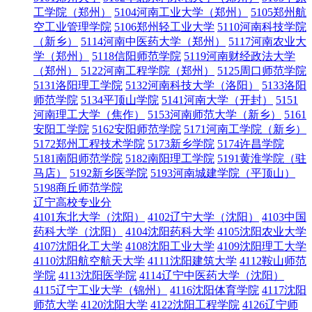
工学院（郑州）
5104河南工业大学（郑州）
5105郑州航
空工业管理学院
5106郑州轻工业大学
5110河南科技学院
（新乡）
5114河南中医药大学（郑州）
5117河南农业大
学（郑州）
5118信阳师范学院
5119河南财经政法大学
（郑州）
5122河南工程学院（郑州）
5125周口师范学院
5131洛阳理工学院
5132河南科技大学（洛阳）
5133洛阳
师范学院
5134平顶山学院
5141河南大学（开封）
5151
河南理工大学（焦作）
5153河南师范大学（新乡）
5161
安阳工学院
5162安阳师范学院
5171河南工学院（新乡）
5172郑州工程技术学院
5173新乡学院
5174许昌学院
5181南阳师范学院
5182南阳理工学院
5191黄淮学院（驻
马店）
5192新乡医学院
5193河南城建学院（平顶山）
5198商丘师范学院
辽宁高校专业分
4101东北大学（沈阳）
4102辽宁大学（沈阳）
4103中国
药科大学（沈阳）
4104沈阳药科大学
4105沈阳农业大学
4107沈阳化工大学
4108沈阳工业大学
4109沈阳理工大学
4110沈阳航空航天大学
4111沈阳建筑大学
4112鞍山师范
学院
4113沈阳医学院
4114辽宁中医药大学（沈阳）
4115辽宁工业大学（锦州）
4116沈阳体育学院
4117沈阳
师范大学
4120沈阳大学
4122沈阳工程学院
4126辽宁师