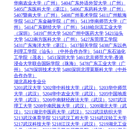
华南农业大学（广州）
5404广东外语外贸大学（广州）
5405广东医科大学（湛江）
5406广东药科大学（广州）
5407暨南大学（广州）
5408广州美术学院
5411广州航海
学院
5412广东金融学院（广州）
5413华南师范大学（广
州）
5414广东财经大学（广州）
5418哈尔滨工业大学
（深圳）
5419广州大学
5420广州中医药大学
5421汕头
大学
5422南方医科大学（广州）
5427东莞理工学院
5431广东海洋大学（湛江）
5437韶关学院
5438广东以色
列理工学院（汕头）（中外合作办学）
5441广东石油化
工学院（茂名）
5451深圳大学
5461北京师范大学-香港
浸会大学联合国际学院（珠海）
5478广东工业大学（广
州）
5479深圳技术大学
5480深圳北理莫斯科大学（中外
合作办学）
湖北高校专业分
5201武汉大学
5202华中科技大学（武汉）
5203华中师范
大学（武汉）
5204华中农业大学（武汉）
5205中国地质
大学（武汉）
5206中南财经政法大学（武汉）
5207武汉
理工大学
5208中南民族大学（武汉）
5209湖北大学（武
汉）
5211湖北中医药大学（武汉）
5212武汉纺织大学
5213武汉体育学院
5215武汉工程大学
5216武汉轻工大学
5217武汉科技大学
5218江汉大学（武汉）
5219湖北工业