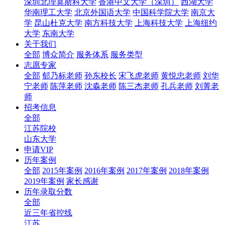
深圳北理莫斯科大学
香港中文大学（深圳）
西湖大学
华南理工大学
北京外国语大学
中国科学院大学
南京大
学
昆山杜克大学
南方科技大学
上海科技大学
上海纽约
大学
东南大学
关于我们
全部
博众简介
服务体系
服务类型
志愿专家
全部
郁乃标老师
孙东校长
宋飞虎老师
黄悦忠老师
刘华
宁老师
陈萍老师
沈淼老师
陈三杰老师
孔兵老师
刘菁老
师
招考信息
全部
江苏院校
山东大学
申请VIP
历年案例
全部
2015年案例
2016年案例
2017年案例
2018年案例
2019年案例
家长感谢
历年录取分数
全部
近三年省控线
江苏