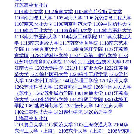
江苏高校专业分
1101南京大学
1102东南大学
1103南京航空航天大学
1104南京理工大学
1105河海大学
1106南京信息工程大学
1107南京农业大学
1108南京师范大学
1109中国药科大学
1110南京工业大学
1111南京邮电大学
1112南京医科大学
1113南京中医药大学
1114南京工程学院
1115南京林业大
学
1116南京财经大学
1117南京体育学院
1118南京艺术
学院
1119南京审计大学
1120南京晓庄学院
1122江苏警
官学院
1128金陵科技学院
1131江苏第二师范学院
1133
江苏特殊教育师范学院
1136南京工业职业技术大学
1201
江南大学
1203无锡学院
1221中国矿业大学
1222江苏师
范大学
1223徐州医科大学
1224徐州工程学院
1242常州
大学
1243常州工学院
1244江苏理工学院
1261苏州大学
1262苏州科技大学
1263常熟理工学院
1265中国人民大学
（苏州）
1267苏州城市学院
1301南通大学
1321江苏海
洋大学
1341淮阴师范学院
1342淮阴工学院
1361盐城工
学院
1362盐城师范学院
1381扬州大学
1401江苏大学
1402江苏科技大学
1421泰州学院
1426宿迁学院
上海高校专业分
2101复旦大学
2102同济大学
2103上海交通大学
2104华
东理工大学（上海）
2105东华大学（上海）
2106华东师