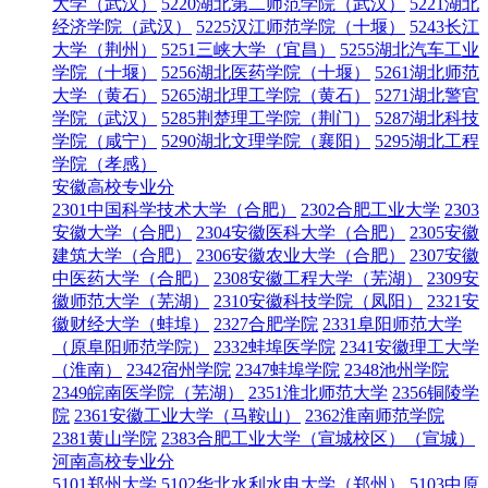
大学（武汉）
5220湖北第二师范学院（武汉）
5221湖北
经济学院（武汉）
5225汉江师范学院（十堰）
5243长江
大学（荆州）
5251三峡大学（宜昌）
5255湖北汽车工业
学院（十堰）
5256湖北医药学院（十堰）
5261湖北师范
大学（黄石）
5265湖北理工学院（黄石）
5271湖北警官
学院（武汉）
5285荆楚理工学院（荆门）
5287湖北科技
学院（咸宁）
5290湖北文理学院（襄阳）
5295湖北工程
学院（孝感）
安徽高校专业分
2301中国科学技术大学（合肥）
2302合肥工业大学
2303
安徽大学（合肥）
2304安徽医科大学（合肥）
2305安徽
建筑大学（合肥）
2306安徽农业大学（合肥）
2307安徽
中医药大学（合肥）
2308安徽工程大学（芜湖）
2309安
徽师范大学（芜湖）
2310安徽科技学院（凤阳）
2321安
徽财经大学（蚌埠）
2327合肥学院
2331阜阳师范大学
（原阜阳师范学院）
2332蚌埠医学院
2341安徽理工大学
（淮南）
2342宿州学院
2347蚌埠学院
2348池州学院
2349皖南医学院（芜湖）
2351淮北师范大学
2356铜陵学
院
2361安徽工业大学（马鞍山）
2362淮南师范学院
2381黄山学院
2383合肥工业大学（宣城校区）（宣城）
河南高校专业分
5101郑州大学
5102华北水利水电大学（郑州）
5103中原