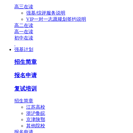
高三在读
强基/综评服务说明
VIP一对一志愿规划签约说明
高二在读
高一在读
初中在读
强基计划
招生简章
报名申请
复试培训
招生简章
江苏高校
浙沪鲁皖
京津陕鄂
其他院校
报名申请