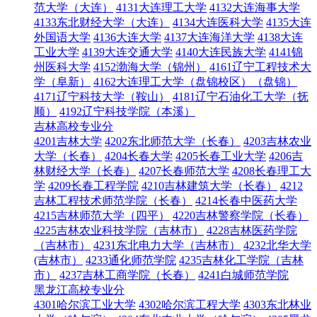
范大学（大连）
4131大连理工大学
4132大连海事大学
4133东北财经大学（大连）
4134大连医科大学
4135大连
外国语大学
4136大连大学
4137大连海洋大学
4138大连
工业大学
4139大连交通大学
4140大连民族大学
4141锦
州医科大学
4152渤海大学（锦州）
4161辽宁工程技术大
学（阜新）
4162大连理工大学（盘锦校区）（盘锦）
4171辽宁科技大学（鞍山）
4181辽宁石油化工大学（抚
顺）
4192辽宁科技学院（本溪）
吉林高校专业分
4201吉林大学
4202东北师范大学（长春）
4203吉林农业
大学（长春）
4204长春大学
4205长春工业大学
4206吉
林财经大学（长春）
4207长春师范大学
4208长春理工大
学
4209长春工程学院
4210吉林建筑大学（长春）
4212
吉林工程技术师范学院（长春）
4214长春中医药大学
4215吉林师范大学（四平）
4220吉林警察学院（长春）
4225吉林农业科技学院（吉林市）
4228吉林医药学院
（吉林市）
4231东北电力大学（吉林市）
4232北华大学
(吉林市）
4233通化师范学院
4235吉林化工学院（吉林
市）
4237吉林工商学院（长春）
4241白城师范学院
黑龙江高校专业分
4301哈尔滨工业大学
4302哈尔滨工程大学
4303东北林业