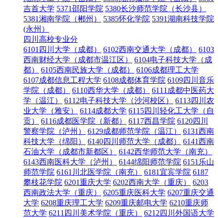
吉首大学
5371邵阳学院
5380长沙师范学院（长沙县）
5381湘南学院（郴州）
5385怀化学院
5391湖南科技学院
(永州）
四川高校专业分
6101四川大学（成都）
6102西南交通大学（成都）
6103
西南财经大学（成都市温江区）
6104电子科技大学（成
都）
6105西南民族大学（成都）
6106成都理工大学
6107成都信息工程大学
6108成都体育学院
6109四川音乐
学院（成都）
6110西华大学（成都）
6111成都中医药大
学（温江）
6112电子科技大学（沙河校区）
6113四川农
业大学（雅安）
6114成都大学
6115四川轻化工大学（自
贡）
6116成都医学院（新都）
6117西昌学院
6120四川
警察学院（泸州）
6129成都师范学院（温江）
6131西南
科技大学（绵阳）
6140四川师范大学（成都）
6141西南
石油大学（成都市新都区）
6142西华师范大学（南充）
6143西南医科大学（泸州）
6144绵阳师范学院
6151乐山
师范学院
6161川北医学院（南充）
6181宜宾学院
6187
攀枝花学院
6201重庆大学
6202西南大学（重庆）
6203
西南政法大学（重庆）
6205重庆医科大学
6207重庆交通
大学
6208重庆理工大学
6209重庆邮电大学
6210重庆师
范大学
6211四川美术学院（重庆）
6212四川外国语大学