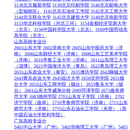
3138北京服装学院
3139北京印刷学院
3140北京邮电大学
（宏福校区）
3141北京石油化工学院
3142北京工商大学
3144北京联合大学
3145北京建筑大学
3148北京电影学院
3153华北科技学院（河北三河）
3154首都经济贸易大学
（北京）
3156中国科学院大学（北京）
3169中国劳动关
系学院（北京）
山东高校专业分
2601山东大学
2602济南大学
2605山东中医药大学（济
南）
2606山东财经大学（济南）
2608山东工艺美术学院
（济南）
2610齐鲁工业大学（济南）
2611山东理工大学
（淄博）
2621中国海洋大学（青岛）
2622青岛理工大学
2631山东农业大学（泰安）
2635潍坊学院
2642聊城大学
2643青岛农业大学
2645临沂大学
2650滨州学院
2651烟
台大学
2652山东工商学院（烟台）
2653鲁东大学（烟
台）
2661山东大学威海分校
2669菏泽学院
2671曲阜师
范大学
2683德州学院
2701山东女子学院（济南）
2702
济宁学院（曲阜）
2710齐鲁师范学院（济南）
2711山东
师范大学（济南）
2755山东石油化工学院（东营）（原
中国石油大学胜利学院）
广东高校专业分
5401中山大学（广州）
5402华南理工大学（广州）
5403