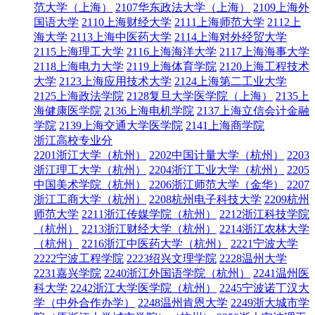
范大学（上海）
2107华东政法大学（上海）
2109上海外
国语大学
2110上海财经大学
2111上海师范大学
2112上
海大学
2113上海中医药大学
2114上海对外经贸大学
2115上海理工大学
2116上海海洋大学
2117上海海事大学
2118上海电力大学
2119上海体育学院
2120上海工程技术
大学
2123上海应用技术大学
2124上海第二工业大学
2125上海政法学院
2128复旦大学医学院（上海）
2135上
海健康医学院
2136上海电机学院
2137上海立信会计金融
学院
2139上海交通大学医学院
2141上海商学院
浙江高校专业分
2201浙江大学（杭州）
2202中国计量大学（杭州）
2203
浙江理工大学（杭州）
2204浙江工业大学（杭州）
2205
中国美术学院（杭州）
2206浙江师范大学（金华）
2207
浙江工商大学（杭州）
2208杭州电子科技大学
2209杭州
师范大学
2211浙江传媒学院（杭州）
2212浙江科技学院
（杭州）
2213浙江财经大学（杭州）
2214浙江农林大学
（杭州）
2216浙江中医药大学（杭州）
2221宁波大学
2222宁波工程学院
2223绍兴文理学院
2228温州大学
2231嘉兴学院
2240浙江外国语学院（杭州）
2241温州医
科大学
2242浙江大学医学院（杭州）
2245宁波诺丁汉大
学（中外合作办学）
2248温州肯恩大学
2249浙大城市学