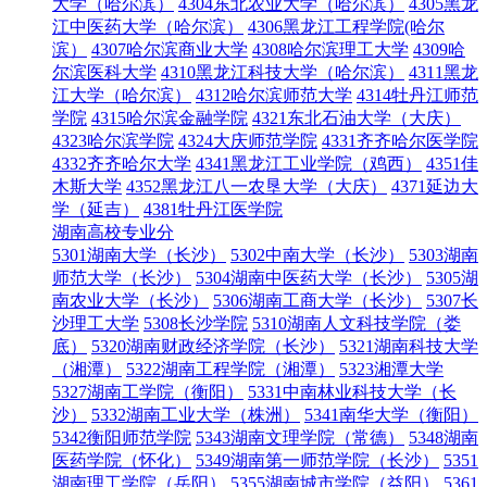
大学（哈尔滨）
4304东北农业大学（哈尔滨）
4305黑龙
江中医药大学（哈尔滨）
4306黑龙江工程学院(哈尔
滨）
4307哈尔滨商业大学
4308哈尔滨理工大学
4309哈
尔滨医科大学
4310黑龙江科技大学（哈尔滨）
4311黑龙
江大学（哈尔滨）
4312哈尔滨师范大学
4314牡丹江师范
学院
4315哈尔滨金融学院
4321东北石油大学（大庆）
4323哈尔滨学院
4324大庆师范学院
4331齐齐哈尔医学院
4332齐齐哈尔大学
4341黑龙江工业学院（鸡西）
4351佳
木斯大学
4352黑龙江八一农垦大学（大庆）
4371延边大
学（延吉）
4381牡丹江医学院
湖南高校专业分
5301湖南大学（长沙）
5302中南大学（长沙）
5303湖南
师范大学（长沙）
5304湖南中医药大学（长沙）
5305湖
南农业大学（长沙）
5306湖南工商大学（长沙）
5307长
沙理工大学
5308长沙学院
5310湖南人文科技学院（娄
底）
5320湖南财政经济学院（长沙）
5321湖南科技大学
（湘潭）
5322湖南工程学院（湘潭）
5323湘潭大学
5327湖南工学院（衡阳）
5331中南林业科技大学（长
沙）
5332湖南工业大学（株洲）
5341南华大学（衡阳）
5342衡阳师范学院
5343湖南文理学院（常德）
5348湖南
医药学院（怀化）
5349湖南第一师范学院（长沙）
5351
湖南理工学院（岳阳）
5355湖南城市学院（益阳）
5361