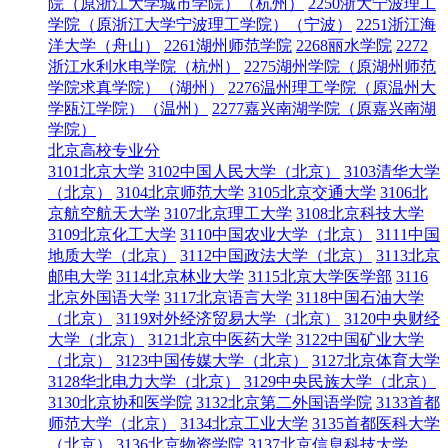
院（原浙江大学城市学院）（杭州）
2250浙大宁波理工
学院（原浙江大学宁波理工学院）（宁波）
2251浙江海
洋大学（舟山）
2261湖州师范学院
2268丽水学院
2272
浙江水利水电学院（杭州）
2275湖州学院（原湖州师范
学院求真学院）（湖州）
2276温州理工学院（原温州大
学瓯江学院）（温州）
2277嘉兴南湖学院（原嘉兴南湖
学院）
北京高校专业分
3101北京大学
3102中国人民大学（北京）
3103清华大学
（北京）
3104北京师范大学
3105北京交通大学
3106北
京航空航天大学
3107北京理工大学
3108北京科技大学
3109北京化工大学
3110中国农业大学（北京）
3111中国
地质大学（北京）
3112中国政法大学（北京）
3113北京
邮电大学
3114北京林业大学
3115北京大学医学部
3116
北京外国语大学
3117北京语言大学
3118中国石油大学
（北京）
3119对外经济贸易大学（北京）
3120中央财经
大学（北京）
3121北京中医药大学
3122中国矿业大学
（北京）
3123中国传媒大学（北京）
3127北京体育大学
3128华北电力大学（北京）
3129中央民族大学（北京）
3130北京协和医学院
3132北京第二外国语学院
3133首都
师范大学（北京）
3134北京工业大学
3135首都医科大学
（北京）
3136北京物资学院
3137北京信息科技大学