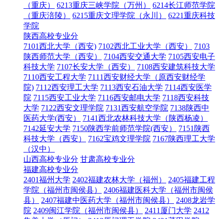
（重庆）
6213重庆三峡学院（万州）
6214长江师范学院
（重庆涪陵）
6215重庆文理学院（永川）
6221重庆科技
学院
陕西高校专业分
7101西北大学（西安)
7102西北工业大学（西安）
7103
陕西师范大学（西安）
7104西安交通大学
7105西安电子
科技大学
7107长安大学（西安）
7108西安建筑科技大学
7110西安工程大学
7111西安财经大学（原西安财经学
院)
7112西安理工大学
7113西安石油大学
7114西安医学
院
7115西安工业大学
7116西安邮电大学
7118西安科技
大学
7122西安文理学院
7131西安航空学院
7138陕西中
医药大学(西安）
7141西北农林科技大学（陕西杨凌）
7142延安大学
7150陕西学前师范学院(西安）
7151陕西
科技大学（西安）
7162宝鸡文理学院
7167陕西理工大学
（汉中）
山西高校专业分
甘肃高校专业分
福建高校专业分
2401福州大学
2402福建农林大学（福州）
2405福建工程
学院（福州市闽侯县）
2406福建医科大学（福州市闽侯
县）
2407福建中医药大学（福州市闽侯县）
2408龙岩学
院
2409闽江学院（福州市闽侯县）
2411厦门大学
2412