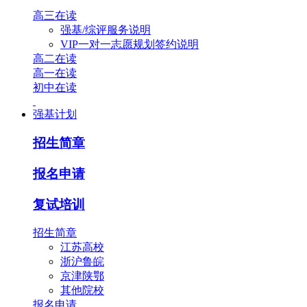
高三在读
强基/综评服务说明
VIP一对一志愿规划签约说明
高二在读
高一在读
初中在读
强基计划
招生简章
报名申请
复试培训
招生简章
江苏高校
浙沪鲁皖
京津陕鄂
其他院校
报名申请