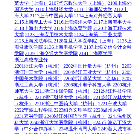
范大学（上海）
2107华东政法大学（上海）
2109上海外
国语大学
2110上海财经大学
2111上海师范大学
2112上
海大学
2113上海中医药大学
2114上海对外经贸大学
2115上海理工大学
2116上海海洋大学
2117上海海事大学
2118上海电力大学
2119上海体育学院
2120上海工程技术
大学
2123上海应用技术大学
2124上海第二工业大学
2125上海政法学院
2128复旦大学医学院（上海）
2135上
海健康医学院
2136上海电机学院
2137上海立信会计金融
学院
2139上海交通大学医学院
2141上海商学院
浙江高校专业分
2201浙江大学（杭州）
2202中国计量大学（杭州）
2203
浙江理工大学（杭州）
2204浙江工业大学（杭州）
2205
中国美术学院（杭州）
2206浙江师范大学（金华）
2207
浙江工商大学（杭州）
2208杭州电子科技大学
2209杭州
师范大学
2211浙江传媒学院（杭州）
2212浙江科技学院
（杭州）
2213浙江财经大学（杭州）
2214浙江农林大学
（杭州）
2216浙江中医药大学（杭州）
2221宁波大学
2222宁波工程学院
2223绍兴文理学院
2228温州大学
2231嘉兴学院
2240浙江外国语学院（杭州）
2241温州医
科大学
2242浙江大学医学院（杭州）
2245宁波诺丁汉大
学（中外合作办学）
2248温州肯恩大学
2249浙大城市学