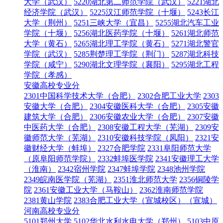
大学（武汉）
5220湖北第二师范学院（武汉）
5221湖北
经济学院（武汉）
5225汉江师范学院（十堰）
5243长江
大学（荆州）
5251三峡大学（宜昌）
5255湖北汽车工业
学院（十堰）
5256湖北医药学院（十堰）
5261湖北师范
大学（黄石）
5265湖北理工学院（黄石）
5271湖北警官
学院（武汉）
5285荆楚理工学院（荆门）
5287湖北科技
学院（咸宁）
5290湖北文理学院（襄阳）
5295湖北工程
学院（孝感）
安徽高校专业分
2301中国科学技术大学（合肥）
2302合肥工业大学
2303
安徽大学（合肥）
2304安徽医科大学（合肥）
2305安徽
建筑大学（合肥）
2306安徽农业大学（合肥）
2307安徽
中医药大学（合肥）
2308安徽工程大学（芜湖）
2309安
徽师范大学（芜湖）
2310安徽科技学院（凤阳）
2321安
徽财经大学（蚌埠）
2327合肥学院
2331阜阳师范大学
（原阜阳师范学院）
2332蚌埠医学院
2341安徽理工大学
（淮南）
2342宿州学院
2347蚌埠学院
2348池州学院
2349皖南医学院（芜湖）
2351淮北师范大学
2356铜陵学
院
2361安徽工业大学（马鞍山）
2362淮南师范学院
2381黄山学院
2383合肥工业大学（宣城校区）（宣城）
河南高校专业分
5101郑州大学
5102华北水利水电大学（郑州）
5103中原