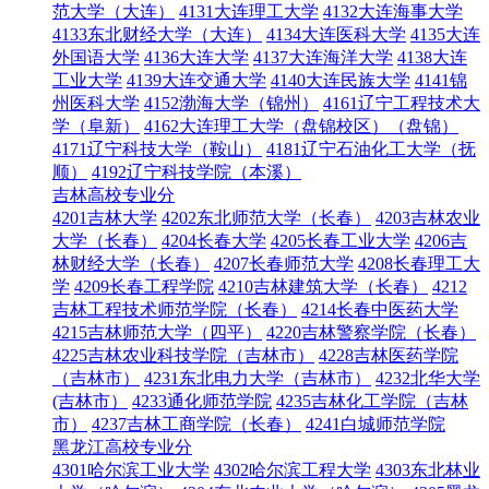
范大学（大连）
4131大连理工大学
4132大连海事大学
4133东北财经大学（大连）
4134大连医科大学
4135大连
外国语大学
4136大连大学
4137大连海洋大学
4138大连
工业大学
4139大连交通大学
4140大连民族大学
4141锦
州医科大学
4152渤海大学（锦州）
4161辽宁工程技术大
学（阜新）
4162大连理工大学（盘锦校区）（盘锦）
4171辽宁科技大学（鞍山）
4181辽宁石油化工大学（抚
顺）
4192辽宁科技学院（本溪）
吉林高校专业分
4201吉林大学
4202东北师范大学（长春）
4203吉林农业
大学（长春）
4204长春大学
4205长春工业大学
4206吉
林财经大学（长春）
4207长春师范大学
4208长春理工大
学
4209长春工程学院
4210吉林建筑大学（长春）
4212
吉林工程技术师范学院（长春）
4214长春中医药大学
4215吉林师范大学（四平）
4220吉林警察学院（长春）
4225吉林农业科技学院（吉林市）
4228吉林医药学院
（吉林市）
4231东北电力大学（吉林市）
4232北华大学
(吉林市）
4233通化师范学院
4235吉林化工学院（吉林
市）
4237吉林工商学院（长春）
4241白城师范学院
黑龙江高校专业分
4301哈尔滨工业大学
4302哈尔滨工程大学
4303东北林业