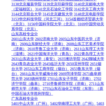
3138北京服装学院
3139北京印刷学院
3140北京邮电大学
（宏福校区）
3141北京石油化工学院
3142北京工商大学
3144北京联合大学
3145北京建筑大学
3148北京电影学院
3153华北科技学院（河北三河）
3154首都经济贸易大学
（北京）
3156中国科学院大学（北京）
3169中国劳动关
系学院（北京）
山东高校专业分
2601山东大学
2602济南大学
2605山东中医药大学（济
南）
2606山东财经大学（济南）
2608山东工艺美术学院
（济南）
2610齐鲁工业大学（济南）
2611山东理工大学
（淄博）
2621中国海洋大学（青岛）
2622青岛理工大学
2631山东农业大学（泰安）
2635潍坊学院
2642聊城大学
2643青岛农业大学
2645临沂大学
2650滨州学院
2651烟
台大学
2652山东工商学院（烟台）
2653鲁东大学（烟
台）
2661山东大学威海分校
2669菏泽学院
2671曲阜师
范大学
2683德州学院
2701山东女子学院（济南）
2702
济宁学院（曲阜）
2710齐鲁师范学院（济南）
2711山东
师范大学（济南）
2755山东石油化工学院（东营）（原
中国石油大学胜利学院）
广东高校专业分
5401中山大学（广州）
5402华南理工大学（广州）
5403