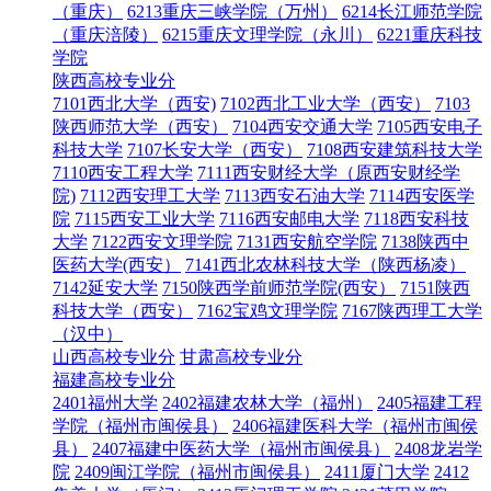
（重庆）
6213重庆三峡学院（万州）
6214长江师范学院
（重庆涪陵）
6215重庆文理学院（永川）
6221重庆科技
学院
陕西高校专业分
7101西北大学（西安)
7102西北工业大学（西安）
7103
陕西师范大学（西安）
7104西安交通大学
7105西安电子
科技大学
7107长安大学（西安）
7108西安建筑科技大学
7110西安工程大学
7111西安财经大学（原西安财经学
院)
7112西安理工大学
7113西安石油大学
7114西安医学
院
7115西安工业大学
7116西安邮电大学
7118西安科技
大学
7122西安文理学院
7131西安航空学院
7138陕西中
医药大学(西安）
7141西北农林科技大学（陕西杨凌）
7142延安大学
7150陕西学前师范学院(西安）
7151陕西
科技大学（西安）
7162宝鸡文理学院
7167陕西理工大学
（汉中）
山西高校专业分
甘肃高校专业分
福建高校专业分
2401福州大学
2402福建农林大学（福州）
2405福建工程
学院（福州市闽侯县）
2406福建医科大学（福州市闽侯
县）
2407福建中医药大学（福州市闽侯县）
2408龙岩学
院
2409闽江学院（福州市闽侯县）
2411厦门大学
2412