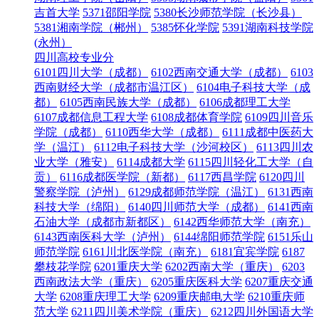
吉首大学
5371邵阳学院
5380长沙师范学院（长沙县）
5381湘南学院（郴州）
5385怀化学院
5391湖南科技学院
(永州）
四川高校专业分
6101四川大学（成都）
6102西南交通大学（成都）
6103
西南财经大学（成都市温江区）
6104电子科技大学（成
都）
6105西南民族大学（成都）
6106成都理工大学
6107成都信息工程大学
6108成都体育学院
6109四川音乐
学院（成都）
6110西华大学（成都）
6111成都中医药大
学（温江）
6112电子科技大学（沙河校区）
6113四川农
业大学（雅安）
6114成都大学
6115四川轻化工大学（自
贡）
6116成都医学院（新都）
6117西昌学院
6120四川
警察学院（泸州）
6129成都师范学院（温江）
6131西南
科技大学（绵阳）
6140四川师范大学（成都）
6141西南
石油大学（成都市新都区）
6142西华师范大学（南充）
6143西南医科大学（泸州）
6144绵阳师范学院
6151乐山
师范学院
6161川北医学院（南充）
6181宜宾学院
6187
攀枝花学院
6201重庆大学
6202西南大学（重庆）
6203
西南政法大学（重庆）
6205重庆医科大学
6207重庆交通
大学
6208重庆理工大学
6209重庆邮电大学
6210重庆师
范大学
6211四川美术学院（重庆）
6212四川外国语大学