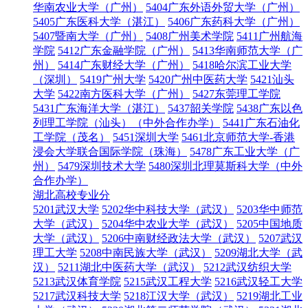
华南农业大学（广州）
5404广东外语外贸大学（广州）
5405广东医科大学（湛江）
5406广东药科大学（广州）
5407暨南大学（广州）
5408广州美术学院
5411广州航海
学院
5412广东金融学院（广州）
5413华南师范大学（广
州）
5414广东财经大学（广州）
5418哈尔滨工业大学
（深圳）
5419广州大学
5420广州中医药大学
5421汕头
大学
5422南方医科大学（广州）
5427东莞理工学院
5431广东海洋大学（湛江）
5437韶关学院
5438广东以色
列理工学院（汕头）（中外合作办学）
5441广东石油化
工学院（茂名）
5451深圳大学
5461北京师范大学-香港
浸会大学联合国际学院（珠海）
5478广东工业大学（广
州）
5479深圳技术大学
5480深圳北理莫斯科大学（中外
合作办学）
湖北高校专业分
5201武汉大学
5202华中科技大学（武汉）
5203华中师范
大学（武汉）
5204华中农业大学（武汉）
5205中国地质
大学（武汉）
5206中南财经政法大学（武汉）
5207武汉
理工大学
5208中南民族大学（武汉）
5209湖北大学（武
汉）
5211湖北中医药大学（武汉）
5212武汉纺织大学
5213武汉体育学院
5215武汉工程大学
5216武汉轻工大学
5217武汉科技大学
5218江汉大学（武汉）
5219湖北工业