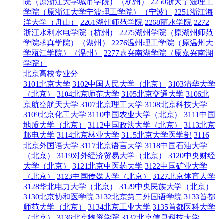
院（原浙江大学城市学院）（杭州）
2250浙大宁波理工
学院（原浙江大学宁波理工学院）（宁波）
2251浙江海
洋大学（舟山）
2261湖州师范学院
2268丽水学院
2272
浙江水利水电学院（杭州）
2275湖州学院（原湖州师范
学院求真学院）（湖州）
2276温州理工学院（原温州大
学瓯江学院）（温州）
2277嘉兴南湖学院（原嘉兴南湖
学院）
北京高校专业分
3101北京大学
3102中国人民大学（北京）
3103清华大学
（北京）
3104北京师范大学
3105北京交通大学
3106北
京航空航天大学
3107北京理工大学
3108北京科技大学
3109北京化工大学
3110中国农业大学（北京）
3111中国
地质大学（北京）
3112中国政法大学（北京）
3113北京
邮电大学
3114北京林业大学
3115北京大学医学部
3116
北京外国语大学
3117北京语言大学
3118中国石油大学
（北京）
3119对外经济贸易大学（北京）
3120中央财经
大学（北京）
3121北京中医药大学
3122中国矿业大学
（北京）
3123中国传媒大学（北京）
3127北京体育大学
3128华北电力大学（北京）
3129中央民族大学（北京）
3130北京协和医学院
3132北京第二外国语学院
3133首都
师范大学（北京）
3134北京工业大学
3135首都医科大学
（北京）
3136北京物资学院
3137北京信息科技大学