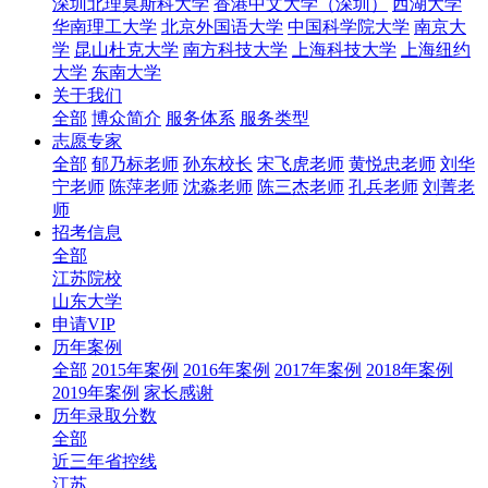
深圳北理莫斯科大学
香港中文大学（深圳）
西湖大学
华南理工大学
北京外国语大学
中国科学院大学
南京大
学
昆山杜克大学
南方科技大学
上海科技大学
上海纽约
大学
东南大学
关于我们
全部
博众简介
服务体系
服务类型
志愿专家
全部
郁乃标老师
孙东校长
宋飞虎老师
黄悦忠老师
刘华
宁老师
陈萍老师
沈淼老师
陈三杰老师
孔兵老师
刘菁老
师
招考信息
全部
江苏院校
山东大学
申请VIP
历年案例
全部
2015年案例
2016年案例
2017年案例
2018年案例
2019年案例
家长感谢
历年录取分数
全部
近三年省控线
江苏