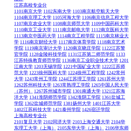
江苏高校专业分
1101南京大学
1102东南大学
1103南京航空航天大学
1104南京理工大学
1105河海大学
1106南京信息工程大学
1107南京农业大学
1108南京师范大学
1109中国药科大学
1110南京工业大学
1111南京邮电大学
1112南京医科大学
1113南京中医药大学
1114南京工程学院
1115南京林业大
学
1116南京财经大学
1117南京体育学院
1118南京艺术
学院
1119南京审计大学
1120南京晓庄学院
1122江苏警
官学院
1128金陵科技学院
1131江苏第二师范学院
1133
江苏特殊教育师范学院
1136南京工业职业技术大学
1201
江南大学
1203无锡学院
1221中国矿业大学
1222江苏师
范大学
1223徐州医科大学
1224徐州工程学院
1242常州
大学
1243常州工学院
1244江苏理工学院
1261苏州大学
1262苏州科技大学
1263常熟理工学院
1265中国人民大学
（苏州）
1267苏州城市学院
1301南通大学
1321江苏海
洋大学
1341淮阴师范学院
1342淮阴工学院
1361盐城工
学院
1362盐城师范学院
1381扬州大学
1401江苏大学
1402江苏科技大学
1421泰州学院
1426宿迁学院
上海高校专业分
2101复旦大学
2102同济大学
2103上海交通大学
2104华
东理工大学（上海）
2105东华大学（上海）
2106华东师