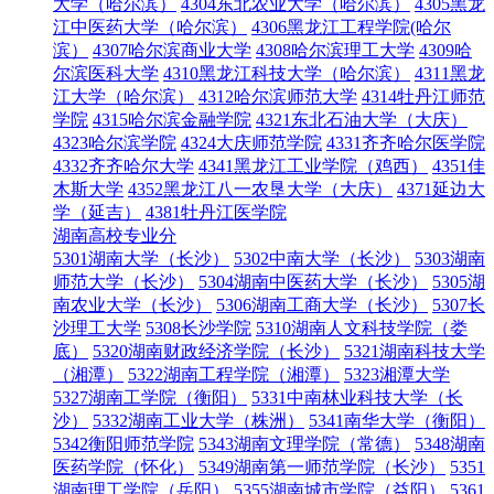
大学（哈尔滨）
4304东北农业大学（哈尔滨）
4305黑龙
江中医药大学（哈尔滨）
4306黑龙江工程学院(哈尔
滨）
4307哈尔滨商业大学
4308哈尔滨理工大学
4309哈
尔滨医科大学
4310黑龙江科技大学（哈尔滨）
4311黑龙
江大学（哈尔滨）
4312哈尔滨师范大学
4314牡丹江师范
学院
4315哈尔滨金融学院
4321东北石油大学（大庆）
4323哈尔滨学院
4324大庆师范学院
4331齐齐哈尔医学院
4332齐齐哈尔大学
4341黑龙江工业学院（鸡西）
4351佳
木斯大学
4352黑龙江八一农垦大学（大庆）
4371延边大
学（延吉）
4381牡丹江医学院
湖南高校专业分
5301湖南大学（长沙）
5302中南大学（长沙）
5303湖南
师范大学（长沙）
5304湖南中医药大学（长沙）
5305湖
南农业大学（长沙）
5306湖南工商大学（长沙）
5307长
沙理工大学
5308长沙学院
5310湖南人文科技学院（娄
底）
5320湖南财政经济学院（长沙）
5321湖南科技大学
（湘潭）
5322湖南工程学院（湘潭）
5323湘潭大学
5327湖南工学院（衡阳）
5331中南林业科技大学（长
沙）
5332湖南工业大学（株洲）
5341南华大学（衡阳）
5342衡阳师范学院
5343湖南文理学院（常德）
5348湖南
医药学院（怀化）
5349湖南第一师范学院（长沙）
5351
湖南理工学院（岳阳）
5355湖南城市学院（益阳）
5361