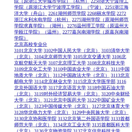
院（原浙江大学城市学院）（杭州）
2250浙大宁波理工
学院（原浙江大学宁波理工学院）（宁波）
2251浙江海
洋大学（舟山）
2261湖州师范学院
2268丽水学院
2272
浙江水利水电学院（杭州）
2275湖州学院（原湖州师范
学院求真学院）（湖州）
2276温州理工学院（原温州大
学瓯江学院）（温州）
2277嘉兴南湖学院（原嘉兴南湖
学院）
北京高校专业分
3101北京大学
3102中国人民大学（北京）
3103清华大学
（北京）
3104北京师范大学
3105北京交通大学
3106北
京航空航天大学
3107北京理工大学
3108北京科技大学
3109北京化工大学
3110中国农业大学（北京）
3111中国
地质大学（北京）
3112中国政法大学（北京）
3113北京
邮电大学
3114北京林业大学
3115北京大学医学部
3116
北京外国语大学
3117北京语言大学
3118中国石油大学
（北京）
3119对外经济贸易大学（北京）
3120中央财经
大学（北京）
3121北京中医药大学
3122中国矿业大学
（北京）
3123中国传媒大学（北京）
3127北京体育大学
3128华北电力大学（北京）
3129中央民族大学（北京）
3130北京协和医学院
3132北京第二外国语学院
3133首都
师范大学（北京）
3134北京工业大学
3135首都医科大学
（北京）
3136北京物资学院
3137北京信息科技大学