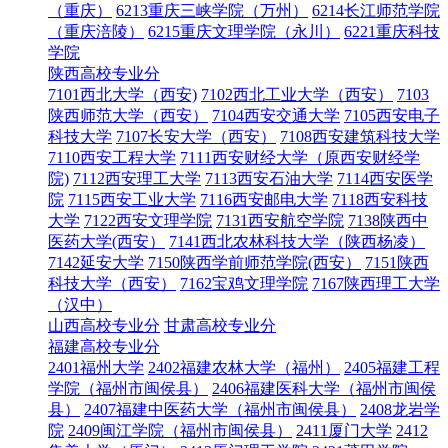
（重庆）
6213重庆三峡学院（万州）
6214长江师范学院
（重庆涪陵）
6215重庆文理学院（永川）
6221重庆科技
学院
陕西高校专业分
7101西北大学（西安)
7102西北工业大学（西安）
7103
陕西师范大学（西安）
7104西安交通大学
7105西安电子
科技大学
7107长安大学（西安）
7108西安建筑科技大学
7110西安工程大学
7111西安财经大学（原西安财经学
院)
7112西安理工大学
7113西安石油大学
7114西安医学
院
7115西安工业大学
7116西安邮电大学
7118西安科技
大学
7122西安文理学院
7131西安航空学院
7138陕西中
医药大学(西安）
7141西北农林科技大学（陕西杨凌）
7142延安大学
7150陕西学前师范学院(西安）
7151陕西
科技大学（西安）
7162宝鸡文理学院
7167陕西理工大学
（汉中）
山西高校专业分
甘肃高校专业分
福建高校专业分
2401福州大学
2402福建农林大学（福州）
2405福建工程
学院（福州市闽侯县）
2406福建医科大学（福州市闽侯
县）
2407福建中医药大学（福州市闽侯县）
2408龙岩学
院
2409闽江学院（福州市闽侯县）
2411厦门大学
2412