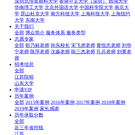
深圳北理莫斯科大学
香港中文大学（深圳）
西湖大学
华南理工大学
北京外国语大学
中国科学院大学
南京大
学
昆山杜克大学
南方科技大学
上海科技大学
上海纽约
大学
东南大学
关于我们
全部
博众简介
服务体系
服务类型
志愿专家
全部
郁乃标老师
孙东校长
宋飞虎老师
黄悦忠老师
刘华
宁老师
陈萍老师
沈淼老师
陈三杰老师
孔兵老师
刘菁老
师
招考信息
全部
江苏院校
山东大学
申请VIP
历年案例
全部
2015年案例
2016年案例
2017年案例
2018年案例
2019年案例
家长感谢
历年录取分数
全部
近三年省控线
江苏