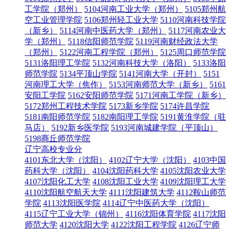
工学院（郑州）
5104河南工业大学（郑州）
5105郑州航
空工业管理学院
5106郑州轻工业大学
5110河南科技学院
（新乡）
5114河南中医药大学（郑州）
5117河南农业大
学（郑州）
5118信阳师范学院
5119河南财经政法大学
（郑州）
5122河南工程学院（郑州）
5125周口师范学院
5131洛阳理工学院
5132河南科技大学（洛阳）
5133洛阳
师范学院
5134平顶山学院
5141河南大学（开封）
5151
河南理工大学（焦作）
5153河南师范大学（新乡）
5161
安阳工学院
5162安阳师范学院
5171河南工学院（新乡）
5172郑州工程技术学院
5173新乡学院
5174许昌学院
5181南阳师范学院
5182南阳理工学院
5191黄淮学院（驻
马店）
5192新乡医学院
5193河南城建学院（平顶山）
5198商丘师范学院
辽宁高校专业分
4101东北大学（沈阳）
4102辽宁大学（沈阳）
4103中国
药科大学（沈阳）
4104沈阳药科大学
4105沈阳农业大学
4107沈阳化工大学
4108沈阳工业大学
4109沈阳理工大学
4110沈阳航空航天大学
4111沈阳建筑大学
4112鞍山师范
学院
4113沈阳医学院
4114辽宁中医药大学（沈阳）
4115辽宁工业大学（锦州）
4116沈阳体育学院
4117沈阳
师范大学
4120沈阳大学
4122沈阳工程学院
4126辽宁师