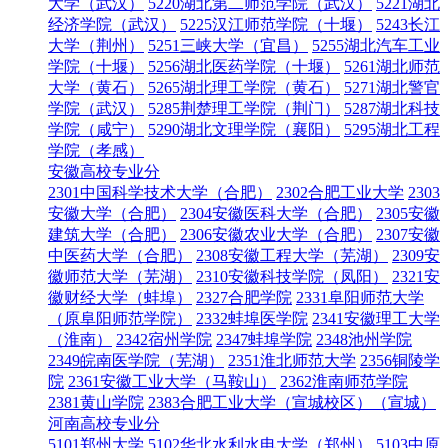
大学（武汉）
5220湖北第二师范学院（武汉）
5221湖北
经济学院（武汉）
5225汉江师范学院（十堰）
5243长江
大学（荆州）
5251三峡大学（宜昌）
5255湖北汽车工业
学院（十堰）
5256湖北医药学院（十堰）
5261湖北师范
大学（黄石）
5265湖北理工学院（黄石）
5271湖北警官
学院（武汉）
5285荆楚理工学院（荆门）
5287湖北科技
学院（咸宁）
5290湖北文理学院（襄阳）
5295湖北工程
学院（孝感）
安徽高校专业分
2301中国科学技术大学（合肥）
2302合肥工业大学
2303
安徽大学（合肥）
2304安徽医科大学（合肥）
2305安徽
建筑大学（合肥）
2306安徽农业大学（合肥）
2307安徽
中医药大学（合肥）
2308安徽工程大学（芜湖）
2309安
徽师范大学（芜湖）
2310安徽科技学院（凤阳）
2321安
徽财经大学（蚌埠）
2327合肥学院
2331阜阳师范大学
（原阜阳师范学院）
2332蚌埠医学院
2341安徽理工大学
（淮南）
2342宿州学院
2347蚌埠学院
2348池州学院
2349皖南医学院（芜湖）
2351淮北师范大学
2356铜陵学
院
2361安徽工业大学（马鞍山）
2362淮南师范学院
2381黄山学院
2383合肥工业大学（宣城校区）（宣城）
河南高校专业分
5101郑州大学
5102华北水利水电大学（郑州）
5103中原