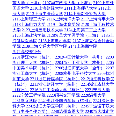
范大学（上海）
2107华东政法大学（上海）
2109上海外
国语大学
2110上海财经大学
2111上海师范大学
2112上
海大学
2113上海中医药大学
2114上海对外经贸大学
2115上海理工大学
2116上海海洋大学
2117上海海事大学
2118上海电力大学
2119上海体育学院
2120上海工程技术
大学
2123上海应用技术大学
2124上海第二工业大学
2125上海政法学院
2128复旦大学医学院（上海）
2135上
海健康医学院
2136上海电机学院
2137上海立信会计金融
学院
2139上海交通大学医学院
2141上海商学院
浙江高校专业分
2201浙江大学（杭州）
2202中国计量大学（杭州）
2203
浙江理工大学（杭州）
2204浙江工业大学（杭州）
2205
中国美术学院（杭州）
2206浙江师范大学（金华）
2207
浙江工商大学（杭州）
2208杭州电子科技大学
2209杭州
师范大学
2211浙江传媒学院（杭州）
2212浙江科技学院
（杭州）
2213浙江财经大学（杭州）
2214浙江农林大学
（杭州）
2216浙江中医药大学（杭州）
2221宁波大学
2222宁波工程学院
2223绍兴文理学院
2228温州大学
2231嘉兴学院
2240浙江外国语学院（杭州）
2241温州医
科大学
2242浙江大学医学院（杭州）
2245宁波诺丁汉大
学（中外合作办学）
2248温州肯恩大学
2249浙大城市学