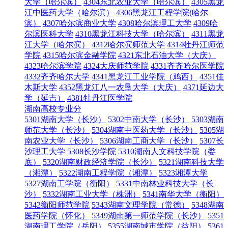
大学（哈尔滨）
4304东北农业大学（哈尔滨）
4305黑龙
江中医药大学（哈尔滨）
4306黑龙江工程学院(哈尔
滨）
4307哈尔滨商业大学
4308哈尔滨理工大学
4309哈
尔滨医科大学
4310黑龙江科技大学（哈尔滨）
4311黑龙
江大学（哈尔滨）
4312哈尔滨师范大学
4314牡丹江师范
学院
4315哈尔滨金融学院
4321东北石油大学（大庆）
4323哈尔滨学院
4324大庆师范学院
4331齐齐哈尔医学院
4332齐齐哈尔大学
4341黑龙江工业学院（鸡西）
4351佳
木斯大学
4352黑龙江八一农垦大学（大庆）
4371延边大
学（延吉）
4381牡丹江医学院
湖南高校专业分
5301湖南大学（长沙）
5302中南大学（长沙）
5303湖南
师范大学（长沙）
5304湖南中医药大学（长沙）
5305湖
南农业大学（长沙）
5306湖南工商大学（长沙）
5307长
沙理工大学
5308长沙学院
5310湖南人文科技学院（娄
底）
5320湖南财政经济学院（长沙）
5321湖南科技大学
（湘潭）
5322湖南工程学院（湘潭）
5323湘潭大学
5327湖南工学院（衡阳）
5331中南林业科技大学（长
沙）
5332湖南工业大学（株洲）
5341南华大学（衡阳）
5342衡阳师范学院
5343湖南文理学院（常德）
5348湖南
医药学院（怀化）
5349湖南第一师范学院（长沙）
5351
湖南理工学院（岳阳）
5355湖南城市学院（益阳）
5361