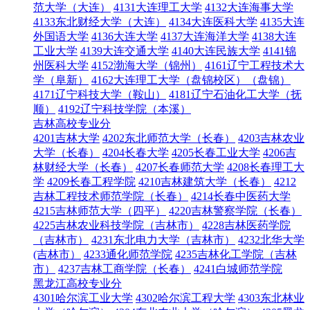
范大学（大连）
4131大连理工大学
4132大连海事大学
4133东北财经大学（大连）
4134大连医科大学
4135大连
外国语大学
4136大连大学
4137大连海洋大学
4138大连
工业大学
4139大连交通大学
4140大连民族大学
4141锦
州医科大学
4152渤海大学（锦州）
4161辽宁工程技术大
学（阜新）
4162大连理工大学（盘锦校区）（盘锦）
4171辽宁科技大学（鞍山）
4181辽宁石油化工大学（抚
顺）
4192辽宁科技学院（本溪）
吉林高校专业分
4201吉林大学
4202东北师范大学（长春）
4203吉林农业
大学（长春）
4204长春大学
4205长春工业大学
4206吉
林财经大学（长春）
4207长春师范大学
4208长春理工大
学
4209长春工程学院
4210吉林建筑大学（长春）
4212
吉林工程技术师范学院（长春）
4214长春中医药大学
4215吉林师范大学（四平）
4220吉林警察学院（长春）
4225吉林农业科技学院（吉林市）
4228吉林医药学院
（吉林市）
4231东北电力大学（吉林市）
4232北华大学
(吉林市）
4233通化师范学院
4235吉林化工学院（吉林
市）
4237吉林工商学院（长春）
4241白城师范学院
黑龙江高校专业分
4301哈尔滨工业大学
4302哈尔滨工程大学
4303东北林业