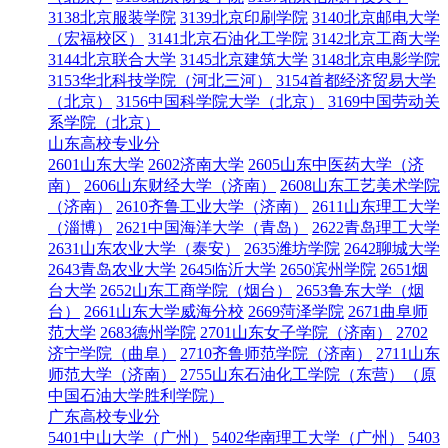
3138北京服装学院
3139北京印刷学院
3140北京邮电大学
（宏福校区）
3141北京石油化工学院
3142北京工商大学
3144北京联合大学
3145北京建筑大学
3148北京电影学院
3153华北科技学院（河北三河）
3154首都经济贸易大学
（北京）
3156中国科学院大学（北京）
3169中国劳动关
系学院（北京）
山东高校专业分
2601山东大学
2602济南大学
2605山东中医药大学（济
南）
2606山东财经大学（济南）
2608山东工艺美术学院
（济南）
2610齐鲁工业大学（济南）
2611山东理工大学
（淄博）
2621中国海洋大学（青岛）
2622青岛理工大学
2631山东农业大学（泰安）
2635潍坊学院
2642聊城大学
2643青岛农业大学
2645临沂大学
2650滨州学院
2651烟
台大学
2652山东工商学院（烟台）
2653鲁东大学（烟
台）
2661山东大学威海分校
2669菏泽学院
2671曲阜师
范大学
2683德州学院
2701山东女子学院（济南）
2702
济宁学院（曲阜）
2710齐鲁师范学院（济南）
2711山东
师范大学（济南）
2755山东石油化工学院（东营）（原
中国石油大学胜利学院）
广东高校专业分
5401中山大学（广州）
5402华南理工大学（广州）
5403