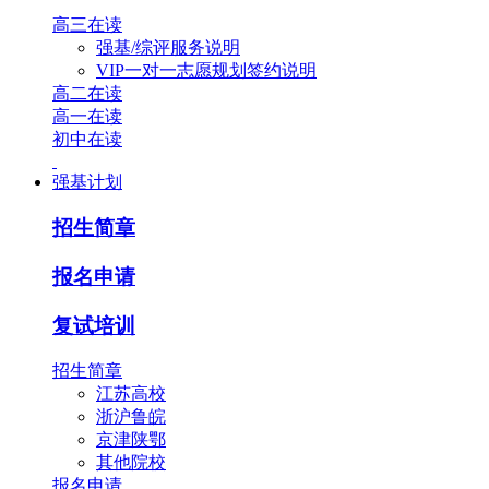
高三在读
强基/综评服务说明
VIP一对一志愿规划签约说明
高二在读
高一在读
初中在读
强基计划
招生简章
报名申请
复试培训
招生简章
江苏高校
浙沪鲁皖
京津陕鄂
其他院校
报名申请