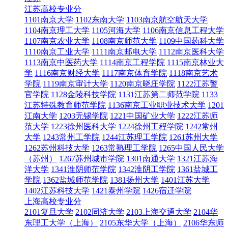
江苏高校专业分
1101南京大学
1102东南大学
1103南京航空航天大学
1104南京理工大学
1105河海大学
1106南京信息工程大学
1107南京农业大学
1108南京师范大学
1109中国药科大学
1110南京工业大学
1111南京邮电大学
1112南京医科大学
1113南京中医药大学
1114南京工程学院
1115南京林业大
学
1116南京财经大学
1117南京体育学院
1118南京艺术
学院
1119南京审计大学
1120南京晓庄学院
1122江苏警
官学院
1128金陵科技学院
1131江苏第二师范学院
1133
江苏特殊教育师范学院
1136南京工业职业技术大学
1201
江南大学
1203无锡学院
1221中国矿业大学
1222江苏师
范大学
1223徐州医科大学
1224徐州工程学院
1242常州
大学
1243常州工学院
1244江苏理工学院
1261苏州大学
1262苏州科技大学
1263常熟理工学院
1265中国人民大学
（苏州）
1267苏州城市学院
1301南通大学
1321江苏海
洋大学
1341淮阴师范学院
1342淮阴工学院
1361盐城工
学院
1362盐城师范学院
1381扬州大学
1401江苏大学
1402江苏科技大学
1421泰州学院
1426宿迁学院
上海高校专业分
2101复旦大学
2102同济大学
2103上海交通大学
2104华
东理工大学（上海）
2105东华大学（上海）
2106华东师