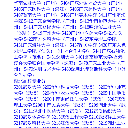
华南农业大学（广州）
5404广东外语外贸大学（广州）
5405广东医科大学（湛江）
5406广东药科大学（广州）
5407暨南大学（广州）
5408广州美术学院
5411广州航海
学院
5412广东金融学院（广州）
5413华南师范大学（广
州）
5414广东财经大学（广州）
5418哈尔滨工业大学
（深圳）
5419广州大学
5420广州中医药大学
5421汕头
大学
5422南方医科大学（广州）
5427东莞理工学院
5431广东海洋大学（湛江）
5437韶关学院
5438广东以色
列理工学院（汕头）（中外合作办学）
5441广东石油化
工学院（茂名）
5451深圳大学
5461北京师范大学-香港
浸会大学联合国际学院（珠海）
5478广东工业大学（广
州）
5479深圳技术大学
5480深圳北理莫斯科大学（中外
合作办学）
湖北高校专业分
5201武汉大学
5202华中科技大学（武汉）
5203华中师范
大学（武汉）
5204华中农业大学（武汉）
5205中国地质
大学（武汉）
5206中南财经政法大学（武汉）
5207武汉
理工大学
5208中南民族大学（武汉）
5209湖北大学（武
汉）
5211湖北中医药大学（武汉）
5212武汉纺织大学
5213武汉体育学院
5215武汉工程大学
5216武汉轻工大学
5217武汉科技大学
5218江汉大学（武汉）
5219湖北工业