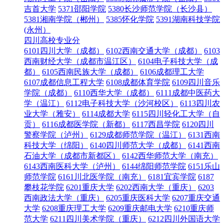
吉首大学
5371邵阳学院
5380长沙师范学院（长沙县）
5381湘南学院（郴州）
5385怀化学院
5391湖南科技学院
(永州）
四川高校专业分
6101四川大学（成都）
6102西南交通大学（成都）
6103
西南财经大学（成都市温江区）
6104电子科技大学（成
都）
6105西南民族大学（成都）
6106成都理工大学
6107成都信息工程大学
6108成都体育学院
6109四川音乐
学院（成都）
6110西华大学（成都）
6111成都中医药大
学（温江）
6112电子科技大学（沙河校区）
6113四川农
业大学（雅安）
6114成都大学
6115四川轻化工大学（自
贡）
6116成都医学院（新都）
6117西昌学院
6120四川
警察学院（泸州）
6129成都师范学院（温江）
6131西南
科技大学（绵阳）
6140四川师范大学（成都）
6141西南
石油大学（成都市新都区）
6142西华师范大学（南充）
6143西南医科大学（泸州）
6144绵阳师范学院
6151乐山
师范学院
6161川北医学院（南充）
6181宜宾学院
6187
攀枝花学院
6201重庆大学
6202西南大学（重庆）
6203
西南政法大学（重庆）
6205重庆医科大学
6207重庆交通
大学
6208重庆理工大学
6209重庆邮电大学
6210重庆师
范大学
6211四川美术学院（重庆）
6212四川外国语大学