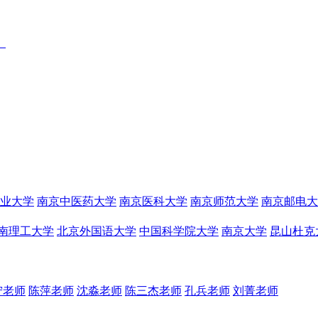
）
业大学
南京中医药大学
南京医科大学
南京师范大学
南京邮电大
南理工大学
北京外国语大学
中国科学院大学
南京大学
昆山杜克
宁老师
陈萍老师
沈淼老师
陈三杰老师
孔兵老师
刘菁老师