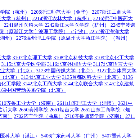
术学院（杭州）
2206浙江师范大学（金华）
2207浙江工商大学
财经大学（杭州）
2214浙江农林大学（杭州）
2216浙江中医药大
）
2241温州医科大学
2242浙江大学医学院（杭州）
2245宁波诺
工学院（原浙江大学宁波理工学院）（宁波）
2251浙江海洋大学
（湖州）
2276温州理工学院（原温州大学瓯江学院）（温州）
天大学
3107北京理工大学
3108北京科技大学
3109北京化工大学
3115北京大学医学部
3116北京外国语大学
3117北京语言大学
国矿业大学（北京）
3123中国传媒大学（北京）
3127北京体育大学
学（北京）
3134北京工业大学
3135首都医科大学（北京）
3136
石油化工学院
3142北京工商大学
3144北京联合大学
3145北京建筑
3169中国劳动关系学院（北京）
2610齐鲁工业大学（济南）
2611山东理工大学（淄博）
2621中
5临沂大学
2650滨州学院
2651烟台大学
2652山东工商学院（烟
济南）
2702济宁学院（曲阜）
2710齐鲁师范学院（济南）
2711
广东医科大学（湛江）
5406广东药科大学（广州）
5407暨南大学