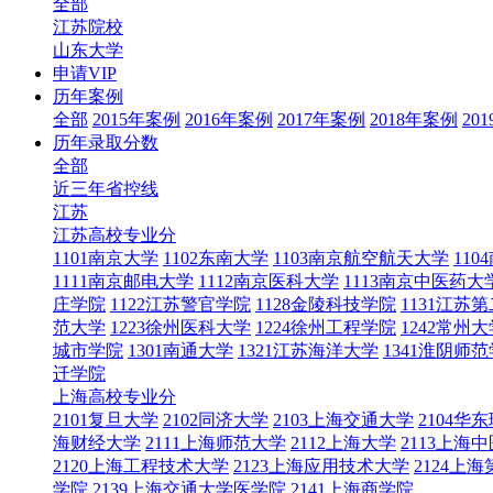
全部
江苏院校
山东大学
申请VIP
历年案例
全部
2015年案例
2016年案例
2017年案例
2018年案例
20
历年录取分数
全部
近三年省控线
江苏
江苏高校专业分
1101南京大学
1102东南大学
1103南京航空航天大学
11
1111南京邮电大学
1112南京医科大学
1113南京中医药大
庄学院
1122江苏警官学院
1128金陵科技学院
1131江苏
范大学
1223徐州医科大学
1224徐州工程学院
1242常州大
城市学院
1301南通大学
1321江苏海洋大学
1341淮阴师
迁学院
上海高校专业分
2101复旦大学
2102同济大学
2103上海交通大学
2104
海财经大学
2111上海师范大学
2112上海大学
2113上海
2120上海工程技术大学
2123上海应用技术大学
2124上
学院
2139上海交通大学医学院
2141上海商学院