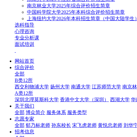
南京林业大学2025年综合评价招生简章
中国科学院大学2025年本科综合评价招生简章
上海纽约大学2026年本科招生简章（中国大陆学生
选科指导
心理咨询
专业分析课
面试培训
网站首页
综合评价
全部
B类12所
西交利物浦大学
扬州大学
南通大学
江苏师范大学
南京林
A类12所
深圳北理莫斯科大学
香港中文大学（深圳）
西湖大学
华
关于我们
全部
博众简介
服务体系
服务类型
志愿专家
全部
郁乃标老师
孙东校长
宋飞虎老师
黄悦忠老师
刘华
招考信息