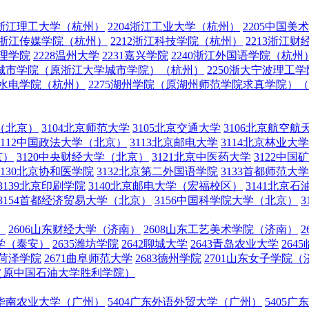
03浙江理工大学（杭州）
2204浙江工业大学（杭州）
2205中国美
11浙江传媒学院（杭州）
2212浙江科技学院（杭州）
2213浙江
文理学院
2228温州大学
2231嘉兴学院
2240浙江外国语学院（杭州
浙大城市学院（原浙江大学城市学院）（杭州）
2250浙大宁波理
利水电学院（杭州）
2275湖州学院（原湖州师范学院求真学院）
学（北京）
3104北京师范大学
3105北京交通大学
3106北京航空航
3112中国政法大学（北京）
3113北京邮电大学
3114北京林业大学
京）
3120中央财经大学（北京）
3121北京中医药大学
3122中
3130北京协和医学院
3132北京第二外国语学院
3133首都师范大
3139北京印刷学院
3140北京邮电大学（宏福校区）
3141北京
3154首都经济贸易大学（北京）
3156中国科学院大学（北京）
）
2606山东财经大学（济南）
2608山东工艺美术学院（济南）
大学（泰安）
2635潍坊学院
2642聊城大学
2643青岛农业大学
264
9菏泽学院
2671曲阜师范大学
2683德州学院
2701山东女子学院（
）（原中国石油大学胜利学院）
03华南农业大学（广州）
5404广东外语外贸大学（广州）
5405