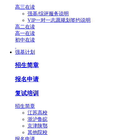
高三在读
强基/综评服务说明
VIP一对一志愿规划签约说明
高二在读
高一在读
初中在读
强基计划
招生简章
报名申请
复试培训
招生简章
江苏高校
浙沪鲁皖
京津陕鄂
其他院校
报名申请