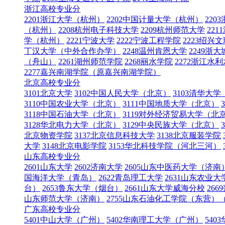
浙江高校专业分
2201浙江大学（杭州）
2202中国计量大学（杭州）
22
（杭州）
2208杭州电子科技大学
2209杭州师范大学
22
学（杭州）
2221宁波大学
2222宁波工程学院
2223绍兴
丁汉大学（中外合作办学）
2248温州肯恩大学
2249
（舟山）
2261湖州师范学院
2268丽水学院
2272浙江水
2277嘉兴南湖学院（原嘉兴南湖学院）
北京高校专业分
3101北京大学
3102中国人民大学（北京）
3103清华大
3110中国农业大学（北京）
3111中国地质大学（北京）
3118中国石油大学（北京）
3119对外经济贸易大学（北
3128华北电力大学（北京）
3129中央民族大学（北京）
北京物资学院
3137北京信息科技大学
3138北京服装学院
大学
3148北京电影学院
3153华北科技学院（河北三河）
山东高校专业分
2601山东大学
2602济南大学
2605山东中医药大学（济南
国海洋大学（青岛）
2622青岛理工大学
2631山东农业
台）
2653鲁东大学（烟台）
2661山东大学威海分校
266
山东师范大学（济南）
2755山东石油化工学院（东营
广东高校专业分
5401中山大学（广州）
5402华南理工大学（广州）
54