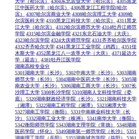
大学（哈尔滨）
4304东北农业大学（哈尔滨）
4305黑龙
江中医药大学（哈尔滨）
4306黑龙江工程学院(哈尔
滨）
4307哈尔滨商业大学
4308哈尔滨理工大学
4309哈
尔滨医科大学
4310黑龙江科技大学（哈尔滨）
4311黑龙
江大学（哈尔滨）
4312哈尔滨师范大学
4314牡丹江师范
学院
4315哈尔滨金融学院
4321东北石油大学（大庆）
4323哈尔滨学院
4324大庆师范学院
4331齐齐哈尔医学院
4332齐齐哈尔大学
4341黑龙江工业学院（鸡西）
4351佳
木斯大学
4352黑龙江八一农垦大学（大庆）
4371延边大
学（延吉）
4381牡丹江医学院
湖南高校专业分
5301湖南大学（长沙）
5302中南大学（长沙）
5303湖南
师范大学（长沙）
5304湖南中医药大学（长沙）
5305湖
南农业大学（长沙）
5306湖南工商大学（长沙）
5307长
沙理工大学
5308长沙学院
5310湖南人文科技学院（娄
底）
5320湖南财政经济学院（长沙）
5321湖南科技大学
（湘潭）
5322湖南工程学院（湘潭）
5323湘潭大学
5327湖南工学院（衡阳）
5331中南林业科技大学（长
沙）
5332湖南工业大学（株洲）
5341南华大学（衡阳）
5342衡阳师范学院
5343湖南文理学院（常德）
5348湖南
医药学院（怀化）
5349湖南第一师范学院（长沙）
5351
湖南理工学院（岳阳）
5355湖南城市学院（益阳）
5361