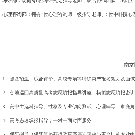
考研部：
现拥有6位考研规划指导老师，联合协作团队150余位
心理咨询部：
拥有7位心理咨询师二级指导老师、5位中科院心
南京
1、强基招生、综合评价、高校专项等特殊类型报考规划及面
2、各地巡回高质量高考志愿填报指导讲座、模拟志愿填报密
3、高中生选科指导、性格及专业倾向测试、心理辅导、家庭
4、高考志愿填报指导；一对一面对面服务；
5、保研指导（保研资格获得及更高层次院校与更合理的专业