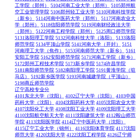
工学院（郑州）
5104河南工业大学（郑州）
5105郑州航
空工业管理学院
5106郑州轻工业大学
5110河南科技学院
（新乡）
5114河南中医药大学（郑州）
5117河南农业大
学（郑州）
5118信阳师范学院
5119河南财经政法大学
（郑州）
5122河南工程学院（郑州）
5125周口师范学院
5131洛阳理工学院
5132河南科技大学（洛阳）
5133洛阳
师范学院
5134平顶山学院
5141河南大学（开封）
5151
河南理工大学（焦作）
5153河南师范大学（新乡）
5161
安阳工学院
5162安阳师范学院
5171河南工学院（新乡）
5172郑州工程技术学院
5173新乡学院
5174许昌学院
5181南阳师范学院
5182南阳理工学院
5191黄淮学院（驻
马店）
5192新乡医学院
5193河南城建学院（平顶山）
5198商丘师范学院
辽宁高校专业分
4101东北大学（沈阳）
4102辽宁大学（沈阳）
4103中国
药科大学（沈阳）
4104沈阳药科大学
4105沈阳农业大学
4107沈阳化工大学
4108沈阳工业大学
4109沈阳理工大学
4110沈阳航空航天大学
4111沈阳建筑大学
4112鞍山师范
学院
4113沈阳医学院
4114辽宁中医药大学（沈阳）
4115辽宁工业大学（锦州）
4116沈阳体育学院
4117沈阳
师范大学
4120沈阳大学
4122沈阳工程学院
4126辽宁师