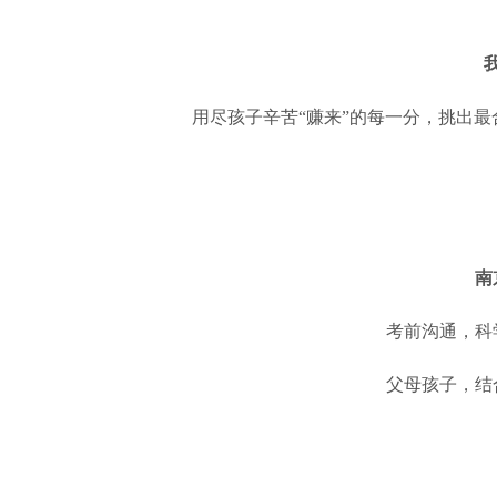
用尽孩子辛苦“赚来”的每一分，挑出
南
考前沟通，科
父母孩子，结