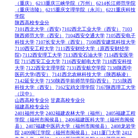
（重庆）
6213重庆三峡学院（万州）
6214长江师范学院
（重庆涪陵）
6215重庆文理学院（永川）
6221重庆科技
学院
陕西高校专业分
7101西北大学（西安)
7102西北工业大学（西安）
7103
陕西师范大学（西安）
7104西安交通大学
7105西安电子
科技大学
7107长安大学（西安）
7108西安建筑科技大学
7110西安工程大学
7111西安财经大学（原西安财经学
院)
7112西安理工大学
7113西安石油大学
7114西安医学
院
7115西安工业大学
7116西安邮电大学
7118西安科技
大学
7122西安文理学院
7131西安航空学院
7138陕西中
医药大学(西安）
7141西北农林科技大学（陕西杨凌）
7142延安大学
7150陕西学前师范学院(西安）
7151陕西
科技大学（西安）
7162宝鸡文理学院
7167陕西理工大学
（汉中）
山西高校专业分
甘肃高校专业分
福建高校专业分
2401福州大学
2402福建农林大学（福州）
2405福建工程
学院（福州市闽侯县）
2406福建医科大学（福州市闽侯
县）
2407福建中医药大学（福州市闽侯县）
2408龙岩学
院
2409闽江学院（福州市闽侯县）
2411厦门大学
2412