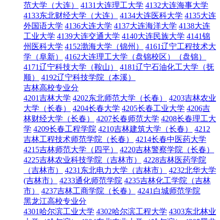
范大学（大连）
4131大连理工大学
4132大连海事大学
4133东北财经大学（大连）
4134大连医科大学
4135大连
外国语大学
4136大连大学
4137大连海洋大学
4138大连
工业大学
4139大连交通大学
4140大连民族大学
4141锦
州医科大学
4152渤海大学（锦州）
4161辽宁工程技术大
学（阜新）
4162大连理工大学（盘锦校区）（盘锦）
4171辽宁科技大学（鞍山）
4181辽宁石油化工大学（抚
顺）
4192辽宁科技学院（本溪）
吉林高校专业分
4201吉林大学
4202东北师范大学（长春）
4203吉林农业
大学（长春）
4204长春大学
4205长春工业大学
4206吉
林财经大学（长春）
4207长春师范大学
4208长春理工大
学
4209长春工程学院
4210吉林建筑大学（长春）
4212
吉林工程技术师范学院（长春）
4214长春中医药大学
4215吉林师范大学（四平）
4220吉林警察学院（长春）
4225吉林农业科技学院（吉林市）
4228吉林医药学院
（吉林市）
4231东北电力大学（吉林市）
4232北华大学
(吉林市）
4233通化师范学院
4235吉林化工学院（吉林
市）
4237吉林工商学院（长春）
4241白城师范学院
黑龙江高校专业分
4301哈尔滨工业大学
4302哈尔滨工程大学
4303东北林业