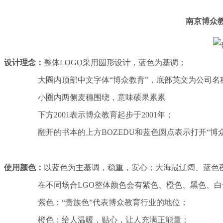
南京博众教
设计理念：
整体
LOGO采用圆形设计，蓝色为基调；
大圈内顶部中文字体“博众教育”，底部英文为公司名
小圈内两侧麦穗围绕，意味硕果累累
下方2001表示博众教育起步于2001年；
翻开的书本的上方BOZEDU和蓝色圆点表示打开“博众
使用颜色：
以蓝色为主基调，稳重，安心；大海最辽阔、蓝色
在不同场合LGO整体颜色会有紫色、橙色、黑色、白
紫色：“贵族色”代表博众教育行业的地位；
橙色：给人温暖，贴心，让人充满正能量；