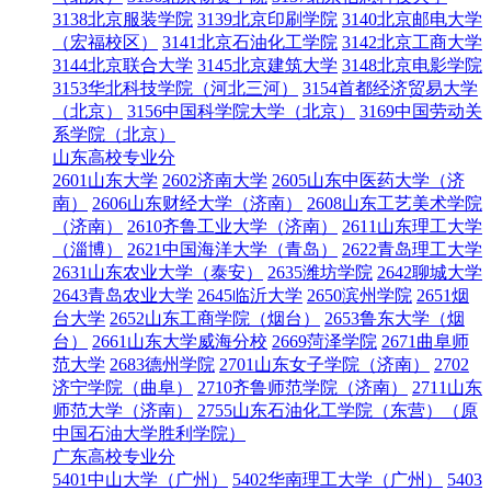
3138北京服装学院
3139北京印刷学院
3140北京邮电大学
（宏福校区）
3141北京石油化工学院
3142北京工商大学
3144北京联合大学
3145北京建筑大学
3148北京电影学院
3153华北科技学院（河北三河）
3154首都经济贸易大学
（北京）
3156中国科学院大学（北京）
3169中国劳动关
系学院（北京）
山东高校专业分
2601山东大学
2602济南大学
2605山东中医药大学（济
南）
2606山东财经大学（济南）
2608山东工艺美术学院
（济南）
2610齐鲁工业大学（济南）
2611山东理工大学
（淄博）
2621中国海洋大学（青岛）
2622青岛理工大学
2631山东农业大学（泰安）
2635潍坊学院
2642聊城大学
2643青岛农业大学
2645临沂大学
2650滨州学院
2651烟
台大学
2652山东工商学院（烟台）
2653鲁东大学（烟
台）
2661山东大学威海分校
2669菏泽学院
2671曲阜师
范大学
2683德州学院
2701山东女子学院（济南）
2702
济宁学院（曲阜）
2710齐鲁师范学院（济南）
2711山东
师范大学（济南）
2755山东石油化工学院（东营）（原
中国石油大学胜利学院）
广东高校专业分
5401中山大学（广州）
5402华南理工大学（广州）
5403