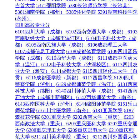
吉首大学
5371邵阳学院
5380长沙师范学院（长沙县）
5381湘南学院（郴州）
5385怀化学院
5391湖南科技学院
(永州）
四川高校专业分
6101四川大学（成都）
6102西南交通大学（成都）
6103
西南财经大学（成都市温江区）
6104电子科技大学（成
都）
6105西南民族大学（成都）
6106成都理工大学
6107成都信息工程大学
6108成都体育学院
6109四川音乐
学院（成都）
6110西华大学（成都）
6111成都中医药大
学（温江）
6112电子科技大学（沙河校区）
6113四川农
业大学（雅安）
6114成都大学
6115四川轻化工大学（自
贡）
6116成都医学院（新都）
6117西昌学院
6120四川
警察学院（泸州）
6129成都师范学院（温江）
6131西南
科技大学（绵阳）
6140四川师范大学（成都）
6141西南
石油大学（成都市新都区）
6142西华师范大学（南充）
6143西南医科大学（泸州）
6144绵阳师范学院
6151乐山
师范学院
6161川北医学院（南充）
6181宜宾学院
6187
攀枝花学院
6201重庆大学
6202西南大学（重庆）
6203
西南政法大学（重庆）
6205重庆医科大学
6207重庆交通
大学
6208重庆理工大学
6209重庆邮电大学
6210重庆师
范大学
6211四川美术学院（重庆）
6212四川外国语大学