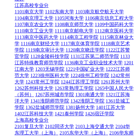
江苏高校专业分
1101南京大学
1102东南大学
1103南京航空航天大学
1104南京理工大学
1105河海大学
1106南京信息工程大学
1107南京农业大学
1108南京师范大学
1109中国药科大学
1110南京工业大学
1111南京邮电大学
1112南京医科大学
1113南京中医药大学
1114南京工程学院
1115南京林业大
学
1116南京财经大学
1117南京体育学院
1118南京艺术
学院
1119南京审计大学
1120南京晓庄学院
1122江苏警
官学院
1128金陵科技学院
1131江苏第二师范学院
1133
江苏特殊教育师范学院
1136南京工业职业技术大学
1201
江南大学
1203无锡学院
1221中国矿业大学
1222江苏师
范大学
1223徐州医科大学
1224徐州工程学院
1242常州
大学
1243常州工学院
1244江苏理工学院
1261苏州大学
1262苏州科技大学
1263常熟理工学院
1265中国人民大学
（苏州）
1267苏州城市学院
1301南通大学
1321江苏海
洋大学
1341淮阴师范学院
1342淮阴工学院
1361盐城工
学院
1362盐城师范学院
1381扬州大学
1401江苏大学
1402江苏科技大学
1421泰州学院
1426宿迁学院
上海高校专业分
2101复旦大学
2102同济大学
2103上海交通大学
2104华
东理工大学（上海）
2105东华大学（上海）
2106华东师