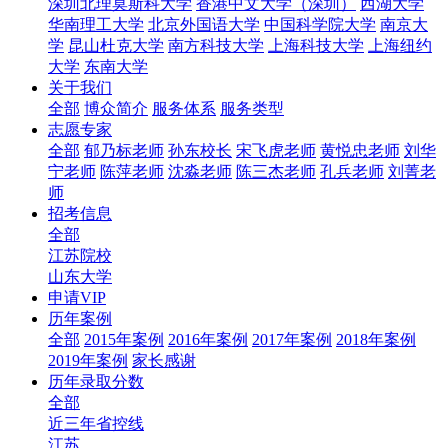
深圳北理莫斯科大学
香港中文大学（深圳）
西湖大学
华南理工大学
北京外国语大学
中国科学院大学
南京大
学
昆山杜克大学
南方科技大学
上海科技大学
上海纽约
大学
东南大学
关于我们
全部
博众简介
服务体系
服务类型
志愿专家
全部
郁乃标老师
孙东校长
宋飞虎老师
黄悦忠老师
刘华
宁老师
陈萍老师
沈淼老师
陈三杰老师
孔兵老师
刘菁老
师
招考信息
全部
江苏院校
山东大学
申请VIP
历年案例
全部
2015年案例
2016年案例
2017年案例
2018年案例
2019年案例
家长感谢
历年录取分数
全部
近三年省控线
江苏