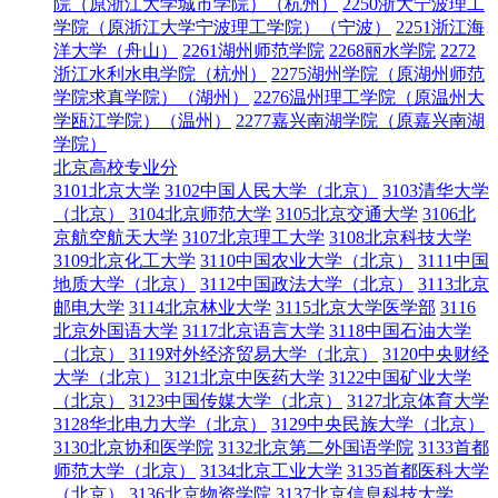
院（原浙江大学城市学院）（杭州）
2250浙大宁波理工
学院（原浙江大学宁波理工学院）（宁波）
2251浙江海
洋大学（舟山）
2261湖州师范学院
2268丽水学院
2272
浙江水利水电学院（杭州）
2275湖州学院（原湖州师范
学院求真学院）（湖州）
2276温州理工学院（原温州大
学瓯江学院）（温州）
2277嘉兴南湖学院（原嘉兴南湖
学院）
北京高校专业分
3101北京大学
3102中国人民大学（北京）
3103清华大学
（北京）
3104北京师范大学
3105北京交通大学
3106北
京航空航天大学
3107北京理工大学
3108北京科技大学
3109北京化工大学
3110中国农业大学（北京）
3111中国
地质大学（北京）
3112中国政法大学（北京）
3113北京
邮电大学
3114北京林业大学
3115北京大学医学部
3116
北京外国语大学
3117北京语言大学
3118中国石油大学
（北京）
3119对外经济贸易大学（北京）
3120中央财经
大学（北京）
3121北京中医药大学
3122中国矿业大学
（北京）
3123中国传媒大学（北京）
3127北京体育大学
3128华北电力大学（北京）
3129中央民族大学（北京）
3130北京协和医学院
3132北京第二外国语学院
3133首都
师范大学（北京）
3134北京工业大学
3135首都医科大学
（北京）
3136北京物资学院
3137北京信息科技大学