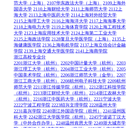
范大学（上海）
2107华东政法大学（上海）
2109上海外
国语大学
2110上海财经大学
2111上海师范大学
2112上
海大学
2113上海中医药大学
2114上海对外经贸大学
2115上海理工大学
2116上海海洋大学
2117上海海事大学
2118上海电力大学
2119上海体育学院
2120上海工程技术
大学
2123上海应用技术大学
2124上海第二工业大学
2125上海政法学院
2128复旦大学医学院（上海）
2135上
海健康医学院
2136上海电机学院
2137上海立信会计金融
学院
2139上海交通大学医学院
2141上海商学院
浙江高校专业分
2201浙江大学（杭州）
2202中国计量大学（杭州）
2203
浙江理工大学（杭州）
2204浙江工业大学（杭州）
2205
中国美术学院（杭州）
2206浙江师范大学（金华）
2207
浙江工商大学（杭州）
2208杭州电子科技大学
2209杭州
师范大学
2211浙江传媒学院（杭州）
2212浙江科技学院
（杭州）
2213浙江财经大学（杭州）
2214浙江农林大学
（杭州）
2216浙江中医药大学（杭州）
2221宁波大学
2222宁波工程学院
2223绍兴文理学院
2228温州大学
2231嘉兴学院
2240浙江外国语学院（杭州）
2241温州医
科大学
2242浙江大学医学院（杭州）
2245宁波诺丁汉大
学（中外合作办学）
2248温州肯恩大学
2249浙大城市学