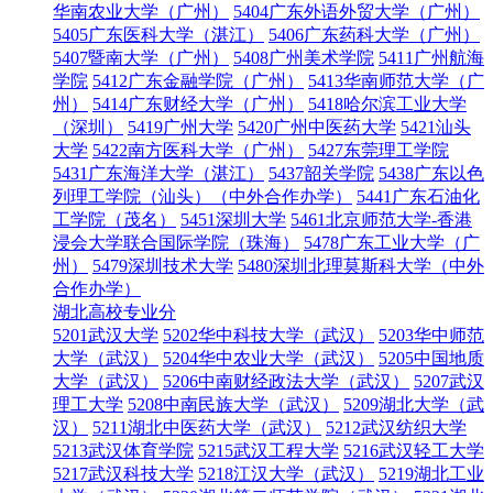
华南农业大学（广州）
5404广东外语外贸大学（广州）
5405广东医科大学（湛江）
5406广东药科大学（广州）
5407暨南大学（广州）
5408广州美术学院
5411广州航海
学院
5412广东金融学院（广州）
5413华南师范大学（广
州）
5414广东财经大学（广州）
5418哈尔滨工业大学
（深圳）
5419广州大学
5420广州中医药大学
5421汕头
大学
5422南方医科大学（广州）
5427东莞理工学院
5431广东海洋大学（湛江）
5437韶关学院
5438广东以色
列理工学院（汕头）（中外合作办学）
5441广东石油化
工学院（茂名）
5451深圳大学
5461北京师范大学-香港
浸会大学联合国际学院（珠海）
5478广东工业大学（广
州）
5479深圳技术大学
5480深圳北理莫斯科大学（中外
合作办学）
湖北高校专业分
5201武汉大学
5202华中科技大学（武汉）
5203华中师范
大学（武汉）
5204华中农业大学（武汉）
5205中国地质
大学（武汉）
5206中南财经政法大学（武汉）
5207武汉
理工大学
5208中南民族大学（武汉）
5209湖北大学（武
汉）
5211湖北中医药大学（武汉）
5212武汉纺织大学
5213武汉体育学院
5215武汉工程大学
5216武汉轻工大学
5217武汉科技大学
5218江汉大学（武汉）
5219湖北工业