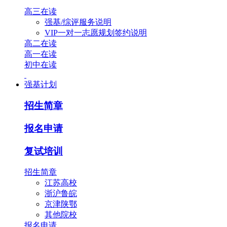
高三在读
强基/综评服务说明
VIP一对一志愿规划签约说明
高二在读
高一在读
初中在读
强基计划
招生简章
报名申请
复试培训
招生简章
江苏高校
浙沪鲁皖
京津陕鄂
其他院校
报名申请