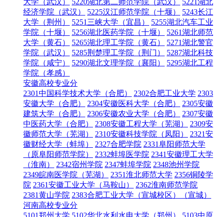
大学（武汉）
5220湖北第二师范学院（武汉）
5221湖北
经济学院（武汉）
5225汉江师范学院（十堰）
5243长江
大学（荆州）
5251三峡大学（宜昌）
5255湖北汽车工业
学院（十堰）
5256湖北医药学院（十堰）
5261湖北师范
大学（黄石）
5265湖北理工学院（黄石）
5271湖北警官
学院（武汉）
5285荆楚理工学院（荆门）
5287湖北科技
学院（咸宁）
5290湖北文理学院（襄阳）
5295湖北工程
学院（孝感）
安徽高校专业分
2301中国科学技术大学（合肥）
2302合肥工业大学
2303
安徽大学（合肥）
2304安徽医科大学（合肥）
2305安徽
建筑大学（合肥）
2306安徽农业大学（合肥）
2307安徽
中医药大学（合肥）
2308安徽工程大学（芜湖）
2309安
徽师范大学（芜湖）
2310安徽科技学院（凤阳）
2321安
徽财经大学（蚌埠）
2327合肥学院
2331阜阳师范大学
（原阜阳师范学院）
2332蚌埠医学院
2341安徽理工大学
（淮南）
2342宿州学院
2347蚌埠学院
2348池州学院
2349皖南医学院（芜湖）
2351淮北师范大学
2356铜陵学
院
2361安徽工业大学（马鞍山）
2362淮南师范学院
2381黄山学院
2383合肥工业大学（宣城校区）（宣城）
河南高校专业分
5101郑州大学
5102华北水利水电大学（郑州）
5103中原