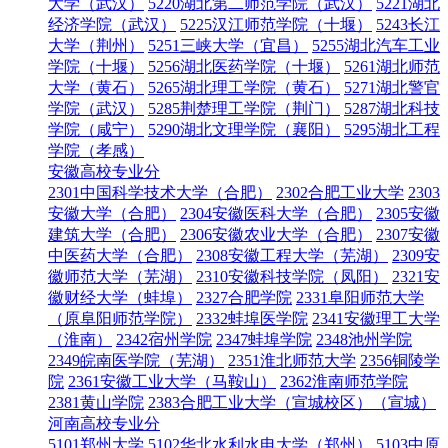
大学（武汉）
5220湖北第二师范学院（武汉）
5221湖北
经济学院（武汉）
5225汉江师范学院（十堰）
5243长江
大学（荆州）
5251三峡大学（宜昌）
5255湖北汽车工业
学院（十堰）
5256湖北医药学院（十堰）
5261湖北师范
大学（黄石）
5265湖北理工学院（黄石）
5271湖北警官
学院（武汉）
5285荆楚理工学院（荆门）
5287湖北科技
学院（咸宁）
5290湖北文理学院（襄阳）
5295湖北工程
学院（孝感）
安徽高校专业分
2301中国科学技术大学（合肥）
2302合肥工业大学
2303
安徽大学（合肥）
2304安徽医科大学（合肥）
2305安徽
建筑大学（合肥）
2306安徽农业大学（合肥）
2307安徽
中医药大学（合肥）
2308安徽工程大学（芜湖）
2309安
徽师范大学（芜湖）
2310安徽科技学院（凤阳）
2321安
徽财经大学（蚌埠）
2327合肥学院
2331阜阳师范大学
（原阜阳师范学院）
2332蚌埠医学院
2341安徽理工大学
（淮南）
2342宿州学院
2347蚌埠学院
2348池州学院
2349皖南医学院（芜湖）
2351淮北师范大学
2356铜陵学
院
2361安徽工业大学（马鞍山）
2362淮南师范学院
2381黄山学院
2383合肥工业大学（宣城校区）（宣城）
河南高校专业分
5101郑州大学
5102华北水利水电大学（郑州）
5103中原