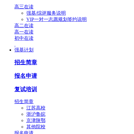
高三在读
强基/综评服务说明
VIP一对一志愿规划签约说明
高二在读
高一在读
初中在读
强基计划
招生简章
报名申请
复试培训
招生简章
江苏高校
浙沪鲁皖
京津陕鄂
其他院校
报名申请