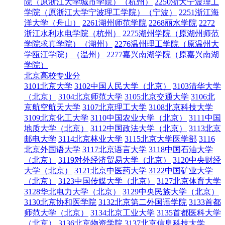
院（原浙江大学城市学院）（杭州）
2250浙大宁波理工
学院（原浙江大学宁波理工学院）（宁波）
2251浙江海
洋大学（舟山）
2261湖州师范学院
2268丽水学院
2272
浙江水利水电学院（杭州）
2275湖州学院（原湖州师范
学院求真学院）（湖州）
2276温州理工学院（原温州大
学瓯江学院）（温州）
2277嘉兴南湖学院（原嘉兴南湖
学院）
北京高校专业分
3101北京大学
3102中国人民大学（北京）
3103清华大学
（北京）
3104北京师范大学
3105北京交通大学
3106北
京航空航天大学
3107北京理工大学
3108北京科技大学
3109北京化工大学
3110中国农业大学（北京）
3111中国
地质大学（北京）
3112中国政法大学（北京）
3113北京
邮电大学
3114北京林业大学
3115北京大学医学部
3116
北京外国语大学
3117北京语言大学
3118中国石油大学
（北京）
3119对外经济贸易大学（北京）
3120中央财经
大学（北京）
3121北京中医药大学
3122中国矿业大学
（北京）
3123中国传媒大学（北京）
3127北京体育大学
3128华北电力大学（北京）
3129中央民族大学（北京）
3130北京协和医学院
3132北京第二外国语学院
3133首都
师范大学（北京）
3134北京工业大学
3135首都医科大学
（北京）
3136北京物资学院
3137北京信息科技大学