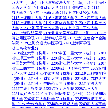
范大学（上海）
2107华东政法大学（上海）
2109上海外
国语大学
2110上海财经大学
2111上海师范大学
2112上
海大学
2113上海中医药大学
2114上海对外经贸大学
2115上海理工大学
2116上海海洋大学
2117上海海事大学
2118上海电力大学
2119上海体育学院
2120上海工程技术
大学
2123上海应用技术大学
2124上海第二工业大学
2125上海政法学院
2128复旦大学医学院（上海）
2135上
海健康医学院
2136上海电机学院
2137上海立信会计金融
学院
2139上海交通大学医学院
2141上海商学院
浙江高校专业分
2201浙江大学（杭州）
2202中国计量大学（杭州）
2203
浙江理工大学（杭州）
2204浙江工业大学（杭州）
2205
中国美术学院（杭州）
2206浙江师范大学（金华）
2207
浙江工商大学（杭州）
2208杭州电子科技大学
2209杭州
师范大学
2211浙江传媒学院（杭州）
2212浙江科技学院
（杭州）
2213浙江财经大学（杭州）
2214浙江农林大学
（杭州）
2216浙江中医药大学（杭州）
2221宁波大学
2222宁波工程学院
2223绍兴文理学院
2228温州大学
2231嘉兴学院
2240浙江外国语学院（杭州）
2241温州医
科大学
2242浙江大学医学院（杭州）
2245宁波诺丁汉大
学（中外合作办学）
2248温州肯恩大学
2249浙大城市学