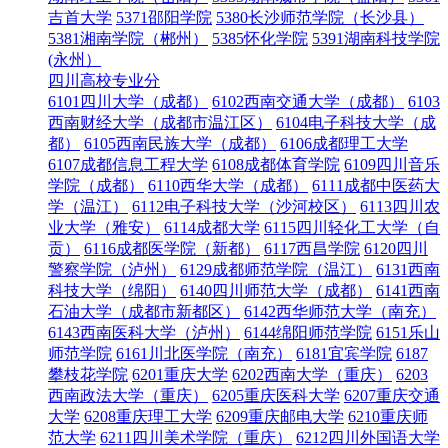
吉首大学
5371邵阳学院
5380长沙师范学院（长沙县）
5381湘南学院（郴州）
5385怀化学院
5391湖南科技学院
(永州）
四川高校专业分
6101四川大学（成都）
6102西南交通大学（成都）
6103
西南财经大学（成都市温江区）
6104电子科技大学（成
都）
6105西南民族大学（成都）
6106成都理工大学
6107成都信息工程大学
6108成都体育学院
6109四川音乐
学院（成都）
6110西华大学（成都）
6111成都中医药大
学（温江）
6112电子科技大学（沙河校区）
6113四川农
业大学（雅安）
6114成都大学
6115四川轻化工大学（自
贡）
6116成都医学院（新都）
6117西昌学院
6120四川
警察学院（泸州）
6129成都师范学院（温江）
6131西南
科技大学（绵阳）
6140四川师范大学（成都）
6141西南
石油大学（成都市新都区）
6142西华师范大学（南充）
6143西南医科大学（泸州）
6144绵阳师范学院
6151乐山
师范学院
6161川北医学院（南充）
6181宜宾学院
6187
攀枝花学院
6201重庆大学
6202西南大学（重庆）
6203
西南政法大学（重庆）
6205重庆医科大学
6207重庆交通
大学
6208重庆理工大学
6209重庆邮电大学
6210重庆师
范大学
6211四川美术学院（重庆）
6212四川外国语大学