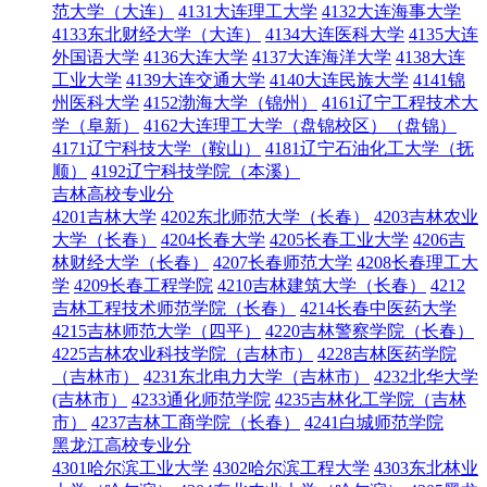
范大学（大连）
4131大连理工大学
4132大连海事大学
4133东北财经大学（大连）
4134大连医科大学
4135大连
外国语大学
4136大连大学
4137大连海洋大学
4138大连
工业大学
4139大连交通大学
4140大连民族大学
4141锦
州医科大学
4152渤海大学（锦州）
4161辽宁工程技术大
学（阜新）
4162大连理工大学（盘锦校区）（盘锦）
4171辽宁科技大学（鞍山）
4181辽宁石油化工大学（抚
顺）
4192辽宁科技学院（本溪）
吉林高校专业分
4201吉林大学
4202东北师范大学（长春）
4203吉林农业
大学（长春）
4204长春大学
4205长春工业大学
4206吉
林财经大学（长春）
4207长春师范大学
4208长春理工大
学
4209长春工程学院
4210吉林建筑大学（长春）
4212
吉林工程技术师范学院（长春）
4214长春中医药大学
4215吉林师范大学（四平）
4220吉林警察学院（长春）
4225吉林农业科技学院（吉林市）
4228吉林医药学院
（吉林市）
4231东北电力大学（吉林市）
4232北华大学
(吉林市）
4233通化师范学院
4235吉林化工学院（吉林
市）
4237吉林工商学院（长春）
4241白城师范学院
黑龙江高校专业分
4301哈尔滨工业大学
4302哈尔滨工程大学
4303东北林业