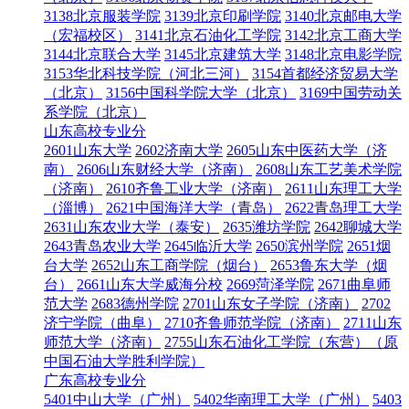
3138北京服装学院
3139北京印刷学院
3140北京邮电大学
（宏福校区）
3141北京石油化工学院
3142北京工商大学
3144北京联合大学
3145北京建筑大学
3148北京电影学院
3153华北科技学院（河北三河）
3154首都经济贸易大学
（北京）
3156中国科学院大学（北京）
3169中国劳动关
系学院（北京）
山东高校专业分
2601山东大学
2602济南大学
2605山东中医药大学（济
南）
2606山东财经大学（济南）
2608山东工艺美术学院
（济南）
2610齐鲁工业大学（济南）
2611山东理工大学
（淄博）
2621中国海洋大学（青岛）
2622青岛理工大学
2631山东农业大学（泰安）
2635潍坊学院
2642聊城大学
2643青岛农业大学
2645临沂大学
2650滨州学院
2651烟
台大学
2652山东工商学院（烟台）
2653鲁东大学（烟
台）
2661山东大学威海分校
2669菏泽学院
2671曲阜师
范大学
2683德州学院
2701山东女子学院（济南）
2702
济宁学院（曲阜）
2710齐鲁师范学院（济南）
2711山东
师范大学（济南）
2755山东石油化工学院（东营）（原
中国石油大学胜利学院）
广东高校专业分
5401中山大学（广州）
5402华南理工大学（广州）
5403