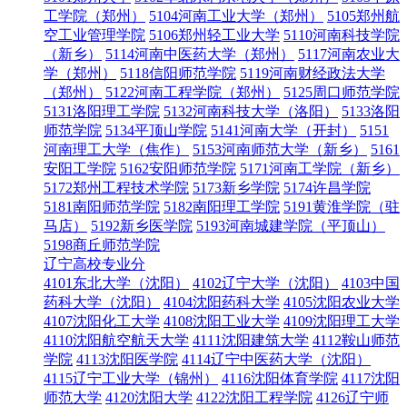
工学院（郑州）
5104河南工业大学（郑州）
5105郑州航
空工业管理学院
5106郑州轻工业大学
5110河南科技学院
（新乡）
5114河南中医药大学（郑州）
5117河南农业大
学（郑州）
5118信阳师范学院
5119河南财经政法大学
（郑州）
5122河南工程学院（郑州）
5125周口师范学院
5131洛阳理工学院
5132河南科技大学（洛阳）
5133洛阳
师范学院
5134平顶山学院
5141河南大学（开封）
5151
河南理工大学（焦作）
5153河南师范大学（新乡）
5161
安阳工学院
5162安阳师范学院
5171河南工学院（新乡）
5172郑州工程技术学院
5173新乡学院
5174许昌学院
5181南阳师范学院
5182南阳理工学院
5191黄淮学院（驻
马店）
5192新乡医学院
5193河南城建学院（平顶山）
5198商丘师范学院
辽宁高校专业分
4101东北大学（沈阳）
4102辽宁大学（沈阳）
4103中国
药科大学（沈阳）
4104沈阳药科大学
4105沈阳农业大学
4107沈阳化工大学
4108沈阳工业大学
4109沈阳理工大学
4110沈阳航空航天大学
4111沈阳建筑大学
4112鞍山师范
学院
4113沈阳医学院
4114辽宁中医药大学（沈阳）
4115辽宁工业大学（锦州）
4116沈阳体育学院
4117沈阳
师范大学
4120沈阳大学
4122沈阳工程学院
4126辽宁师