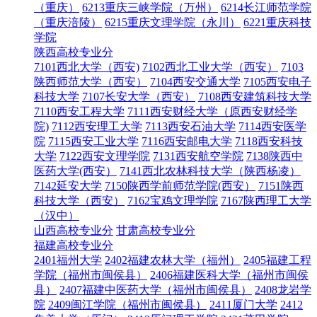
（重庆）
6213重庆三峡学院（万州）
6214长江师范学院
（重庆涪陵）
6215重庆文理学院（永川）
6221重庆科技
学院
陕西高校专业分
7101西北大学（西安)
7102西北工业大学（西安）
7103
陕西师范大学（西安）
7104西安交通大学
7105西安电子
科技大学
7107长安大学（西安）
7108西安建筑科技大学
7110西安工程大学
7111西安财经大学（原西安财经学
院)
7112西安理工大学
7113西安石油大学
7114西安医学
院
7115西安工业大学
7116西安邮电大学
7118西安科技
大学
7122西安文理学院
7131西安航空学院
7138陕西中
医药大学(西安）
7141西北农林科技大学（陕西杨凌）
7142延安大学
7150陕西学前师范学院(西安）
7151陕西
科技大学（西安）
7162宝鸡文理学院
7167陕西理工大学
（汉中）
山西高校专业分
甘肃高校专业分
福建高校专业分
2401福州大学
2402福建农林大学（福州）
2405福建工程
学院（福州市闽侯县）
2406福建医科大学（福州市闽侯
县）
2407福建中医药大学（福州市闽侯县）
2408龙岩学
院
2409闽江学院（福州市闽侯县）
2411厦门大学
2412