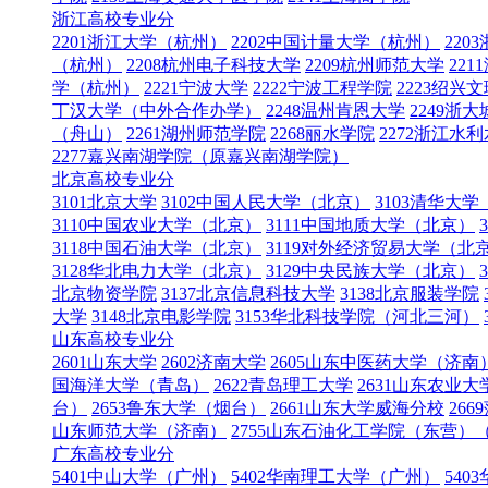
浙江高校专业分
2201浙江大学（杭州）
2202中国计量大学（杭州）
22
（杭州）
2208杭州电子科技大学
2209杭州师范大学
22
学（杭州）
2221宁波大学
2222宁波工程学院
2223绍兴
丁汉大学（中外合作办学）
2248温州肯恩大学
2249
（舟山）
2261湖州师范学院
2268丽水学院
2272浙江水
2277嘉兴南湖学院（原嘉兴南湖学院）
北京高校专业分
3101北京大学
3102中国人民大学（北京）
3103清华大
3110中国农业大学（北京）
3111中国地质大学（北京）
3118中国石油大学（北京）
3119对外经济贸易大学（北
3128华北电力大学（北京）
3129中央民族大学（北京）
北京物资学院
3137北京信息科技大学
3138北京服装学院
大学
3148北京电影学院
3153华北科技学院（河北三河）
山东高校专业分
2601山东大学
2602济南大学
2605山东中医药大学（济南
国海洋大学（青岛）
2622青岛理工大学
2631山东农业
台）
2653鲁东大学（烟台）
2661山东大学威海分校
266
山东师范大学（济南）
2755山东石油化工学院（东营
广东高校专业分
5401中山大学（广州）
5402华南理工大学（广州）
54