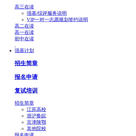
高三在读
强基/综评服务说明
VIP一对一志愿规划签约说明
高二在读
高一在读
初中在读
强基计划
招生简章
报名申请
复试培训
招生简章
江苏高校
浙沪鲁皖
京津陕鄂
其他院校
报名申请