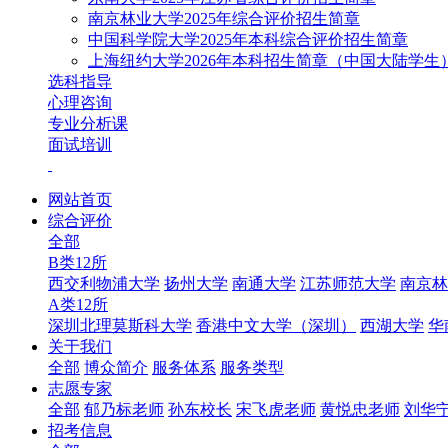
南京林业大学2025年综合评价招生简章
中国科学院大学2025年本科综合评价招生简章
上海纽约大学2026年本科招生简章（中国大陆学生
选科指导
心理咨询
专业分析课
面试培训
网站首页
综合评价
全部
B类12所
西交利物浦大学
扬州大学
南通大学
江苏师范大学
南京林
A类12所
深圳北理莫斯科大学
香港中文大学（深圳）
西湖大学
华
关于我们
全部
博众简介
服务体系
服务类型
志愿专家
全部
郁乃标老师
孙东校长
宋飞虎老师
黄悦忠老师
刘华
招考信息