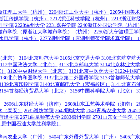
03浙江理工大学（杭州）
2204浙江工业大学（杭州）
2205中国美
11浙江传媒学院（杭州）
2212浙江科技学院（杭州）
2213浙江
文理学院
2228温州大学
2231嘉兴学院
2240浙江外国语学院（杭州
浙大城市学院（原浙江大学城市学院）（杭州）
2250浙大宁波理
利水电学院（杭州）
2275湖州学院（原湖州师范学院求真学院）
学（北京）
3104北京师范大学
3105北京交通大学
3106北京航空航
3112中国政法大学（北京）
3113北京邮电大学
3114北京林业大学
京）
3120中央财经大学（北京）
3121北京中医药大学
3122中
3130北京协和医学院
3132北京第二外国语学院
3133首都师范大
3139北京印刷学院
3140北京邮电大学（宏福校区）
3141北京
3154首都经济贸易大学（北京）
3156中国科学院大学（北京）
）
2606山东财经大学（济南）
2608山东工艺美术学院（济南）
大学（泰安）
2635潍坊学院
2642聊城大学
2643青岛农业大学
264
9菏泽学院
2671曲阜师范大学
2683德州学院
2701山东女子学院（
）（原中国石油大学胜利学院）
03华南农业大学（广州）
5404广东外语外贸大学（广州）
5405