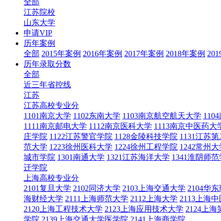
全部
江苏院校
山东大学
申请VIP
历年案例
全部
2015年案例
2016年案例
2017年案例
2018年案例
20
历年录取分数
全部
近三年省控线
江苏
江苏高校专业分
1101南京大学
1102东南大学
1103南京航空航天大学
11
1111南京邮电大学
1112南京医科大学
1113南京中医药大
庄学院
1122江苏警官学院
1128金陵科技学院
1131江苏
范大学
1223徐州医科大学
1224徐州工程学院
1242常州大
城市学院
1301南通大学
1321江苏海洋大学
1341淮阴师
迁学院
上海高校专业分
2101复旦大学
2102同济大学
2103上海交通大学
2104
海财经大学
2111上海师范大学
2112上海大学
2113上海
2120上海工程技术大学
2123上海应用技术大学
2124上
学院
2139上海交通大学医学院
2141上海商学院