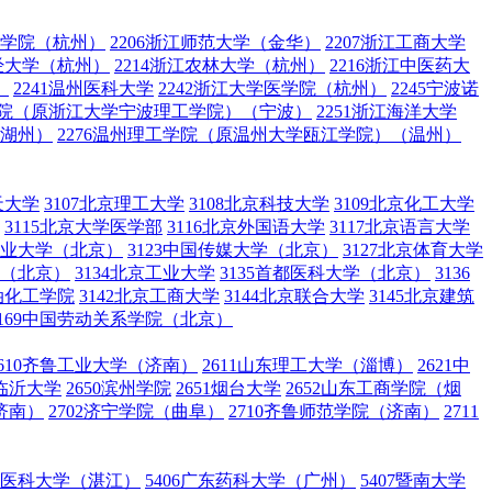
术学院（杭州）
2206浙江师范大学（金华）
2207浙江工商大学
财经大学（杭州）
2214浙江农林大学（杭州）
2216浙江中医药大
）
2241温州医科大学
2242浙江大学医学院（杭州）
2245宁波诺
工学院（原浙江大学宁波理工学院）（宁波）
2251浙江海洋大学
（湖州）
2276温州理工学院（原温州大学瓯江学院）（温州）
天大学
3107北京理工大学
3108北京科技大学
3109北京化工大学
3115北京大学医学部
3116北京外国语大学
3117北京语言大学
国矿业大学（北京）
3123中国传媒大学（北京）
3127北京体育大学
学（北京）
3134北京工业大学
3135首都医科大学（北京）
3136
石油化工学院
3142北京工商大学
3144北京联合大学
3145北京建筑
3169中国劳动关系学院（北京）
2610齐鲁工业大学（济南）
2611山东理工大学（淄博）
2621中
5临沂大学
2650滨州学院
2651烟台大学
2652山东工商学院（烟
济南）
2702济宁学院（曲阜）
2710齐鲁师范学院（济南）
2711
广东医科大学（湛江）
5406广东药科大学（广州）
5407暨南大学