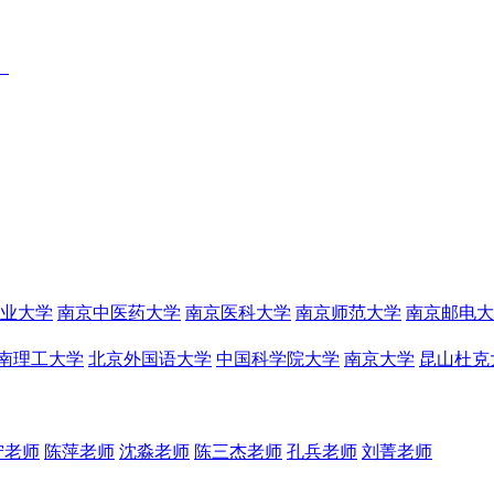
）
业大学
南京中医药大学
南京医科大学
南京师范大学
南京邮电大
南理工大学
北京外国语大学
中国科学院大学
南京大学
昆山杜克
宁老师
陈萍老师
沈淼老师
陈三杰老师
孔兵老师
刘菁老师