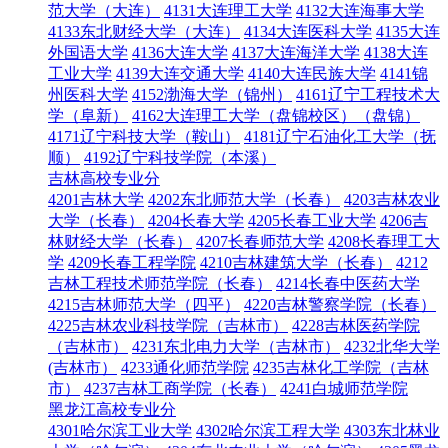
范大学（大连）
4131大连理工大学
4132大连海事大学
4133东北财经大学（大连）
4134大连医科大学
4135大连
外国语大学
4136大连大学
4137大连海洋大学
4138大连
工业大学
4139大连交通大学
4140大连民族大学
4141锦
州医科大学
4152渤海大学（锦州）
4161辽宁工程技术大
学（阜新）
4162大连理工大学（盘锦校区）（盘锦）
4171辽宁科技大学（鞍山）
4181辽宁石油化工大学（抚
顺）
4192辽宁科技学院（本溪）
吉林高校专业分
4201吉林大学
4202东北师范大学（长春）
4203吉林农业
大学（长春）
4204长春大学
4205长春工业大学
4206吉
林财经大学（长春）
4207长春师范大学
4208长春理工大
学
4209长春工程学院
4210吉林建筑大学（长春）
4212
吉林工程技术师范学院（长春）
4214长春中医药大学
4215吉林师范大学（四平）
4220吉林警察学院（长春）
4225吉林农业科技学院（吉林市）
4228吉林医药学院
（吉林市）
4231东北电力大学（吉林市）
4232北华大学
(吉林市）
4233通化师范学院
4235吉林化工学院（吉林
市）
4237吉林工商学院（长春）
4241白城师范学院
黑龙江高校专业分
4301哈尔滨工业大学
4302哈尔滨工程大学
4303东北林业