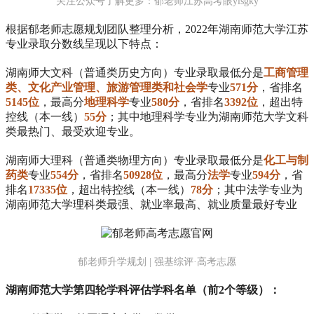
关注公众号了解更多：郁老师江苏高考眼ylsgky
根据郁老师志愿规划团队整理分析，2022年湖南师范大学江苏
专业录取分数线呈现以下特点：
湖南师大文科（普通类历史方向）专业录取最低分是
工商管理
类、文化产业管理、旅游管理类和社会学
专业
571分
，省排名
5145位
，最高分
地理科学
专业
580分
，省排名
3392位
，超出特
控线（本一线）
55分
；其中地理科学专业为湖南师范大学文科
类最热门、最受欢迎专业。
湖南师大理科（普通类物理方向）专业录取最低分是
化工与制
药类
专业
554分
，省排名
50928位
，最高分
法学
专业
594分
，省
排名
17335位
，超出特控线（本一线）
78分
；其中法学专业为
湖南师范大学理科类最强、就业率最高、就业质量最好专业
郁老师升学规划 | 强基综评·高考志愿
湖南师范大学第四轮学科评估学科名单（前2个等级）：