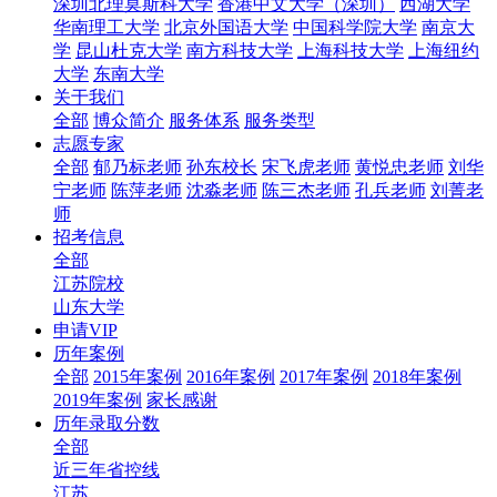
深圳北理莫斯科大学
香港中文大学（深圳）
西湖大学
华南理工大学
北京外国语大学
中国科学院大学
南京大
学
昆山杜克大学
南方科技大学
上海科技大学
上海纽约
大学
东南大学
关于我们
全部
博众简介
服务体系
服务类型
志愿专家
全部
郁乃标老师
孙东校长
宋飞虎老师
黄悦忠老师
刘华
宁老师
陈萍老师
沈淼老师
陈三杰老师
孔兵老师
刘菁老
师
招考信息
全部
江苏院校
山东大学
申请VIP
历年案例
全部
2015年案例
2016年案例
2017年案例
2018年案例
2019年案例
家长感谢
历年录取分数
全部
近三年省控线
江苏