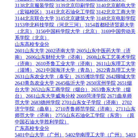
3138北京服装学院
3139北京印刷学院
3140北京邮电大学
（宏福校区）
3141北京石油化工学院
3142北京工商大学
3144北京联合大学
3145北京建筑大学
3148北京电影学院
3153华北科技学院（河北三河）
3154首都经济贸易大学
（北京）
3156中国科学院大学（北京）
3169中国劳动关
系学院（北京）
山东高校专业分
2601山东大学
2602济南大学
2605山东中医药大学（济
南）
2606山东财经大学（济南）
2608山东工艺美术学院
（济南）
2610齐鲁工业大学（济南）
2611山东理工大学
（淄博）
2621中国海洋大学（青岛）
2622青岛理工大学
2631山东农业大学（泰安）
2635潍坊学院
2642聊城大学
2643青岛农业大学
2645临沂大学
2650滨州学院
2651烟
台大学
2652山东工商学院（烟台）
2653鲁东大学（烟
台）
2661山东大学威海分校
2669菏泽学院
2671曲阜师
范大学
2683德州学院
2701山东女子学院（济南）
2702
济宁学院（曲阜）
2710齐鲁师范学院（济南）
2711山东
师范大学（济南）
2755山东石油化工学院（东营）（原
中国石油大学胜利学院）
广东高校专业分
5401中山大学（广州）
5402华南理工大学（广州）
5403