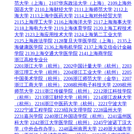
范大学（上海）
2107华东政法大学（上海）
2109上海外
国语大学
2110上海财经大学
2111上海师范大学
2112上
海大学
2113上海中医药大学
2114上海对外经贸大学
2115上海理工大学
2116上海海洋大学
2117上海海事大学
2118上海电力大学
2119上海体育学院
2120上海工程技术
大学
2123上海应用技术大学
2124上海第二工业大学
2125上海政法学院
2128复旦大学医学院（上海）
2135上
海健康医学院
2136上海电机学院
2137上海立信会计金融
学院
2139上海交通大学医学院
2141上海商学院
浙江高校专业分
2201浙江大学（杭州）
2202中国计量大学（杭州）
2203
浙江理工大学（杭州）
2204浙江工业大学（杭州）
2205
中国美术学院（杭州）
2206浙江师范大学（金华）
2207
浙江工商大学（杭州）
2208杭州电子科技大学
2209杭州
师范大学
2211浙江传媒学院（杭州）
2212浙江科技学院
（杭州）
2213浙江财经大学（杭州）
2214浙江农林大学
（杭州）
2216浙江中医药大学（杭州）
2221宁波大学
2222宁波工程学院
2223绍兴文理学院
2228温州大学
2231嘉兴学院
2240浙江外国语学院（杭州）
2241温州医
科大学
2242浙江大学医学院（杭州）
2245宁波诺丁汉大
学（中外合作办学）
2248温州肯恩大学
2249浙大城市学