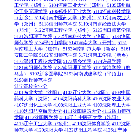
工学院（郑州）
5104河南工业大学（郑州）
5105郑州航
空工业管理学院
5106郑州轻工业大学
5110河南科技学院
（新乡）
5114河南中医药大学（郑州）
5117河南农业大
学（郑州）
5118信阳师范学院
5119河南财经政法大学
（郑州）
5122河南工程学院（郑州）
5125周口师范学院
5131洛阳理工学院
5132河南科技大学（洛阳）
5133洛阳
师范学院
5134平顶山学院
5141河南大学（开封）
5151
河南理工大学（焦作）
5153河南师范大学（新乡）
5161
安阳工学院
5162安阳师范学院
5171河南工学院（新乡）
5172郑州工程技术学院
5173新乡学院
5174许昌学院
5181南阳师范学院
5182南阳理工学院
5191黄淮学院（驻
马店）
5192新乡医学院
5193河南城建学院（平顶山）
5198商丘师范学院
辽宁高校专业分
4101东北大学（沈阳）
4102辽宁大学（沈阳）
4103中国
药科大学（沈阳）
4104沈阳药科大学
4105沈阳农业大学
4107沈阳化工大学
4108沈阳工业大学
4109沈阳理工大学
4110沈阳航空航天大学
4111沈阳建筑大学
4112鞍山师范
学院
4113沈阳医学院
4114辽宁中医药大学（沈阳）
4115辽宁工业大学（锦州）
4116沈阳体育学院
4117沈阳
师范大学
4120沈阳大学
4122沈阳工程学院
4126辽宁师