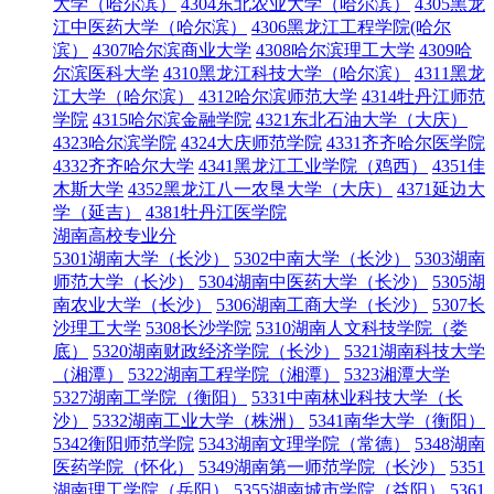
大学（哈尔滨）
4304东北农业大学（哈尔滨）
4305黑龙
江中医药大学（哈尔滨）
4306黑龙江工程学院(哈尔
滨）
4307哈尔滨商业大学
4308哈尔滨理工大学
4309哈
尔滨医科大学
4310黑龙江科技大学（哈尔滨）
4311黑龙
江大学（哈尔滨）
4312哈尔滨师范大学
4314牡丹江师范
学院
4315哈尔滨金融学院
4321东北石油大学（大庆）
4323哈尔滨学院
4324大庆师范学院
4331齐齐哈尔医学院
4332齐齐哈尔大学
4341黑龙江工业学院（鸡西）
4351佳
木斯大学
4352黑龙江八一农垦大学（大庆）
4371延边大
学（延吉）
4381牡丹江医学院
湖南高校专业分
5301湖南大学（长沙）
5302中南大学（长沙）
5303湖南
师范大学（长沙）
5304湖南中医药大学（长沙）
5305湖
南农业大学（长沙）
5306湖南工商大学（长沙）
5307长
沙理工大学
5308长沙学院
5310湖南人文科技学院（娄
底）
5320湖南财政经济学院（长沙）
5321湖南科技大学
（湘潭）
5322湖南工程学院（湘潭）
5323湘潭大学
5327湖南工学院（衡阳）
5331中南林业科技大学（长
沙）
5332湖南工业大学（株洲）
5341南华大学（衡阳）
5342衡阳师范学院
5343湖南文理学院（常德）
5348湖南
医药学院（怀化）
5349湖南第一师范学院（长沙）
5351
湖南理工学院（岳阳）
5355湖南城市学院（益阳）
5361