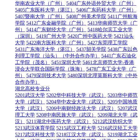
华南农业大学（广州）
5404广东外语外贸大学（广州）
5405广东医科大学（湛江）
5406广东药科大学（广州）
5407暨南大学（广州）
5408广州美术学院
5411广州航海
学院
5412广东金融学院（广州）
5413华南师范大学（广
州）
5414广东财经大学（广州）
5418哈尔滨工业大学
（深圳）
5419广州大学
5420广州中医药大学
5421汕头
大学
5422南方医科大学（广州）
5427东莞理工学院
5431广东海洋大学（湛江）
5437韶关学院
5438广东以色
列理工学院（汕头）（中外合作办学）
5441广东石油化
工学院（茂名）
5451深圳大学
5461北京师范大学-香港
浸会大学联合国际学院（珠海）
5478广东工业大学（广
州）
5479深圳技术大学
5480深圳北理莫斯科大学（中外
合作办学）
湖北高校专业分
5201武汉大学
5202华中科技大学（武汉）
5203华中师范
大学（武汉）
5204华中农业大学（武汉）
5205中国地质
大学（武汉）
5206中南财经政法大学（武汉）
5207武汉
理工大学
5208中南民族大学（武汉）
5209湖北大学（武
汉）
5211湖北中医药大学（武汉）
5212武汉纺织大学
5213武汉体育学院
5215武汉工程大学
5216武汉轻工大学
5217武汉科技大学
5218江汉大学（武汉）
5219湖北工业