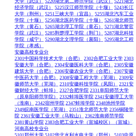
大学（武汉）
5220湖北第二师范学院（武汉）
5221湖北
经济学院（武汉）
5225汉江师范学院（十堰）
5243长江
大学（荆州）
5251三峡大学（宜昌）
5255湖北汽车工业
学院（十堰）
5256湖北医药学院（十堰）
5261湖北师范
大学（黄石）
5265湖北理工学院（黄石）
5271湖北警官
学院（武汉）
5285荆楚理工学院（荆门）
5287湖北科技
学院（咸宁）
5290湖北文理学院（襄阳）
5295湖北工程
学院（孝感）
安徽高校专业分
2301中国科学技术大学（合肥）
2302合肥工业大学
2303
安徽大学（合肥）
2304安徽医科大学（合肥）
2305安徽
建筑大学（合肥）
2306安徽农业大学（合肥）
2307安徽
中医药大学（合肥）
2308安徽工程大学（芜湖）
2309安
徽师范大学（芜湖）
2310安徽科技学院（凤阳）
2321安
徽财经大学（蚌埠）
2327合肥学院
2331阜阳师范大学
（原阜阳师范学院）
2332蚌埠医学院
2341安徽理工大学
（淮南）
2342宿州学院
2347蚌埠学院
2348池州学院
2349皖南医学院（芜湖）
2351淮北师范大学
2356铜陵学
院
2361安徽工业大学（马鞍山）
2362淮南师范学院
2381黄山学院
2383合肥工业大学（宣城校区）（宣城）
河南高校专业分
5101郑州大学
5102华北水利水电大学（郑州）
5103中原