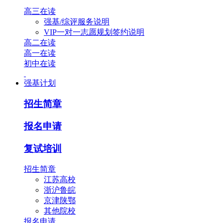
高三在读
强基/综评服务说明
VIP一对一志愿规划签约说明
高二在读
高一在读
初中在读
强基计划
招生简章
报名申请
复试培训
招生简章
江苏高校
浙沪鲁皖
京津陕鄂
其他院校
报名申请