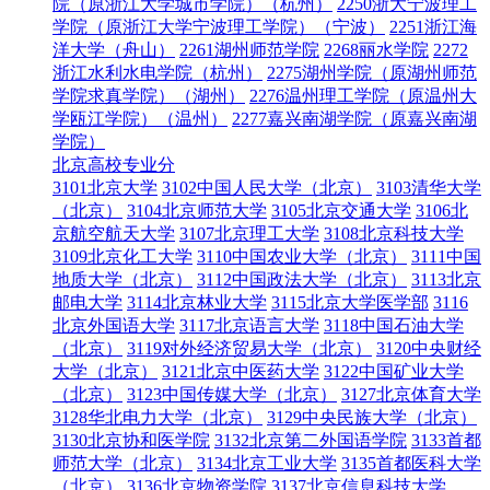
院（原浙江大学城市学院）（杭州）
2250浙大宁波理工
学院（原浙江大学宁波理工学院）（宁波）
2251浙江海
洋大学（舟山）
2261湖州师范学院
2268丽水学院
2272
浙江水利水电学院（杭州）
2275湖州学院（原湖州师范
学院求真学院）（湖州）
2276温州理工学院（原温州大
学瓯江学院）（温州）
2277嘉兴南湖学院（原嘉兴南湖
学院）
北京高校专业分
3101北京大学
3102中国人民大学（北京）
3103清华大学
（北京）
3104北京师范大学
3105北京交通大学
3106北
京航空航天大学
3107北京理工大学
3108北京科技大学
3109北京化工大学
3110中国农业大学（北京）
3111中国
地质大学（北京）
3112中国政法大学（北京）
3113北京
邮电大学
3114北京林业大学
3115北京大学医学部
3116
北京外国语大学
3117北京语言大学
3118中国石油大学
（北京）
3119对外经济贸易大学（北京）
3120中央财经
大学（北京）
3121北京中医药大学
3122中国矿业大学
（北京）
3123中国传媒大学（北京）
3127北京体育大学
3128华北电力大学（北京）
3129中央民族大学（北京）
3130北京协和医学院
3132北京第二外国语学院
3133首都
师范大学（北京）
3134北京工业大学
3135首都医科大学
（北京）
3136北京物资学院
3137北京信息科技大学