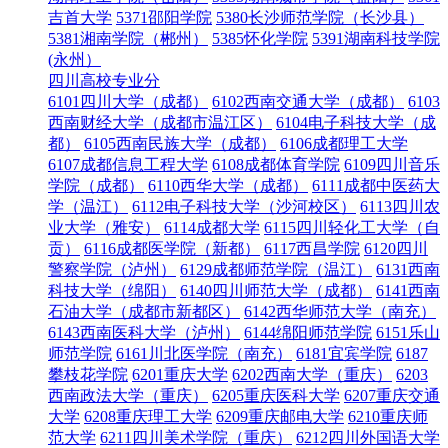
吉首大学
5371邵阳学院
5380长沙师范学院（长沙县）
5381湘南学院（郴州）
5385怀化学院
5391湖南科技学院
(永州）
四川高校专业分
6101四川大学（成都）
6102西南交通大学（成都）
6103
西南财经大学（成都市温江区）
6104电子科技大学（成
都）
6105西南民族大学（成都）
6106成都理工大学
6107成都信息工程大学
6108成都体育学院
6109四川音乐
学院（成都）
6110西华大学（成都）
6111成都中医药大
学（温江）
6112电子科技大学（沙河校区）
6113四川农
业大学（雅安）
6114成都大学
6115四川轻化工大学（自
贡）
6116成都医学院（新都）
6117西昌学院
6120四川
警察学院（泸州）
6129成都师范学院（温江）
6131西南
科技大学（绵阳）
6140四川师范大学（成都）
6141西南
石油大学（成都市新都区）
6142西华师范大学（南充）
6143西南医科大学（泸州）
6144绵阳师范学院
6151乐山
师范学院
6161川北医学院（南充）
6181宜宾学院
6187
攀枝花学院
6201重庆大学
6202西南大学（重庆）
6203
西南政法大学（重庆）
6205重庆医科大学
6207重庆交通
大学
6208重庆理工大学
6209重庆邮电大学
6210重庆师
范大学
6211四川美术学院（重庆）
6212四川外国语大学