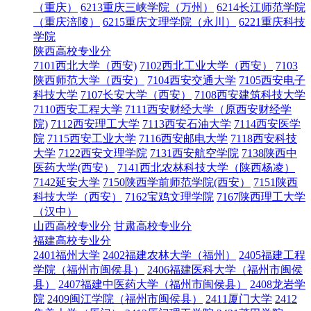
（重庆）
6213重庆三峡学院（万州）
6214长江师范学院
（重庆涪陵）
6215重庆文理学院（永川）
6221重庆科技
学院
陕西高校专业分
7101西北大学（西安)
7102西北工业大学（西安）
7103
陕西师范大学（西安）
7104西安交通大学
7105西安电子
科技大学
7107长安大学（西安）
7108西安建筑科技大学
7110西安工程大学
7111西安财经大学（原西安财经学
院)
7112西安理工大学
7113西安石油大学
7114西安医学
院
7115西安工业大学
7116西安邮电大学
7118西安科技
大学
7122西安文理学院
7131西安航空学院
7138陕西中
医药大学(西安）
7141西北农林科技大学（陕西杨凌）
7142延安大学
7150陕西学前师范学院(西安）
7151陕西
科技大学（西安）
7162宝鸡文理学院
7167陕西理工大学
（汉中）
山西高校专业分
甘肃高校专业分
福建高校专业分
2401福州大学
2402福建农林大学（福州）
2405福建工程
学院（福州市闽侯县）
2406福建医科大学（福州市闽侯
县）
2407福建中医药大学（福州市闽侯县）
2408龙岩学
院
2409闽江学院（福州市闽侯县）
2411厦门大学
2412