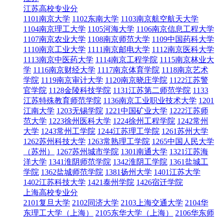
江苏高校专业分
1101南京大学
1102东南大学
1103南京航空航天大学
1104南京理工大学
1105河海大学
1106南京信息工程大学
1107南京农业大学
1108南京师范大学
1109中国药科大学
1110南京工业大学
1111南京邮电大学
1112南京医科大学
1113南京中医药大学
1114南京工程学院
1115南京林业大
学
1116南京财经大学
1117南京体育学院
1118南京艺术
学院
1119南京审计大学
1120南京晓庄学院
1122江苏警
官学院
1128金陵科技学院
1131江苏第二师范学院
1133
江苏特殊教育师范学院
1136南京工业职业技术大学
1201
江南大学
1203无锡学院
1221中国矿业大学
1222江苏师
范大学
1223徐州医科大学
1224徐州工程学院
1242常州
大学
1243常州工学院
1244江苏理工学院
1261苏州大学
1262苏州科技大学
1263常熟理工学院
1265中国人民大学
（苏州）
1267苏州城市学院
1301南通大学
1321江苏海
洋大学
1341淮阴师范学院
1342淮阴工学院
1361盐城工
学院
1362盐城师范学院
1381扬州大学
1401江苏大学
1402江苏科技大学
1421泰州学院
1426宿迁学院
上海高校专业分
2101复旦大学
2102同济大学
2103上海交通大学
2104华
东理工大学（上海）
2105东华大学（上海）
2106华东师