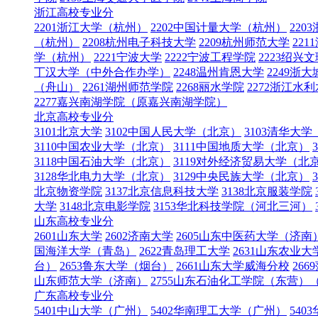
浙江高校专业分
2201浙江大学（杭州）
2202中国计量大学（杭州）
22
（杭州）
2208杭州电子科技大学
2209杭州师范大学
22
学（杭州）
2221宁波大学
2222宁波工程学院
2223绍兴
丁汉大学（中外合作办学）
2248温州肯恩大学
2249
（舟山）
2261湖州师范学院
2268丽水学院
2272浙江水
2277嘉兴南湖学院（原嘉兴南湖学院）
北京高校专业分
3101北京大学
3102中国人民大学（北京）
3103清华大
3110中国农业大学（北京）
3111中国地质大学（北京）
3118中国石油大学（北京）
3119对外经济贸易大学（北
3128华北电力大学（北京）
3129中央民族大学（北京）
北京物资学院
3137北京信息科技大学
3138北京服装学院
大学
3148北京电影学院
3153华北科技学院（河北三河）
山东高校专业分
2601山东大学
2602济南大学
2605山东中医药大学（济南
国海洋大学（青岛）
2622青岛理工大学
2631山东农业
台）
2653鲁东大学（烟台）
2661山东大学威海分校
266
山东师范大学（济南）
2755山东石油化工学院（东营
广东高校专业分
5401中山大学（广州）
5402华南理工大学（广州）
54