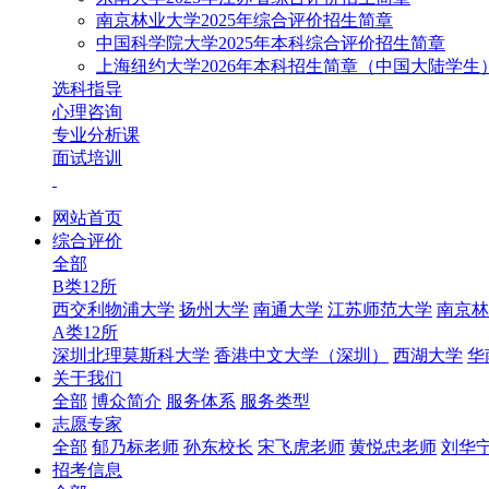
南京林业大学2025年综合评价招生简章
中国科学院大学2025年本科综合评价招生简章
上海纽约大学2026年本科招生简章（中国大陆学生
选科指导
心理咨询
专业分析课
面试培训
网站首页
综合评价
全部
B类12所
西交利物浦大学
扬州大学
南通大学
江苏师范大学
南京林
A类12所
深圳北理莫斯科大学
香港中文大学（深圳）
西湖大学
华
关于我们
全部
博众简介
服务体系
服务类型
志愿专家
全部
郁乃标老师
孙东校长
宋飞虎老师
黄悦忠老师
刘华
招考信息