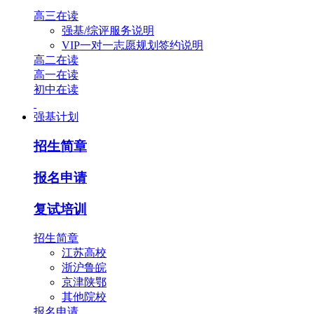
高三在读
强基/综评服务说明
VIP一对一志愿规划签约说明
高二在读
高一在读
初中在读
强基计划
招生简章
报名申请
复试培训
招生简章
江苏高校
浙沪鲁皖
京津陕鄂
其他院校
报名申请