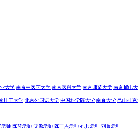
）
业大学
南京中医药大学
南京医科大学
南京师范大学
南京邮电大
南理工大学
北京外国语大学
中国科学院大学
南京大学
昆山杜克
宁老师
陈萍老师
沈淼老师
陈三杰老师
孔兵老师
刘菁老师