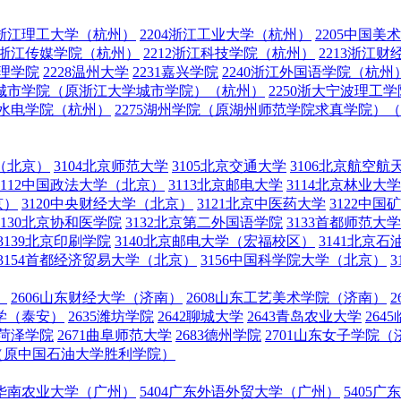
03浙江理工大学（杭州）
2204浙江工业大学（杭州）
2205中国美
11浙江传媒学院（杭州）
2212浙江科技学院（杭州）
2213浙江
文理学院
2228温州大学
2231嘉兴学院
2240浙江外国语学院（杭州
浙大城市学院（原浙江大学城市学院）（杭州）
2250浙大宁波理
利水电学院（杭州）
2275湖州学院（原湖州师范学院求真学院）
学（北京）
3104北京师范大学
3105北京交通大学
3106北京航空航
3112中国政法大学（北京）
3113北京邮电大学
3114北京林业大学
京）
3120中央财经大学（北京）
3121北京中医药大学
3122中
3130北京协和医学院
3132北京第二外国语学院
3133首都师范大
3139北京印刷学院
3140北京邮电大学（宏福校区）
3141北京
3154首都经济贸易大学（北京）
3156中国科学院大学（北京）
）
2606山东财经大学（济南）
2608山东工艺美术学院（济南）
大学（泰安）
2635潍坊学院
2642聊城大学
2643青岛农业大学
264
9菏泽学院
2671曲阜师范大学
2683德州学院
2701山东女子学院（
）（原中国石油大学胜利学院）
03华南农业大学（广州）
5404广东外语外贸大学（广州）
5405