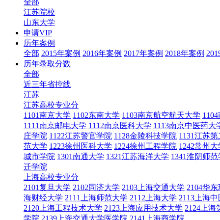
全部
江苏院校
山东大学
申请VIP
历年案例
全部
2015年案例
2016年案例
2017年案例
2018年案例
20
历年录取分数
全部
近三年省控线
江苏
江苏高校专业分
1101南京大学
1102东南大学
1103南京航空航天大学
11
1111南京邮电大学
1112南京医科大学
1113南京中医药大
庄学院
1122江苏警官学院
1128金陵科技学院
1131江苏
范大学
1223徐州医科大学
1224徐州工程学院
1242常州大
城市学院
1301南通大学
1321江苏海洋大学
1341淮阴师
迁学院
上海高校专业分
2101复旦大学
2102同济大学
2103上海交通大学
2104
海财经大学
2111上海师范大学
2112上海大学
2113上海
2120上海工程技术大学
2123上海应用技术大学
2124上
学院
2139上海交通大学医学院
2141上海商学院