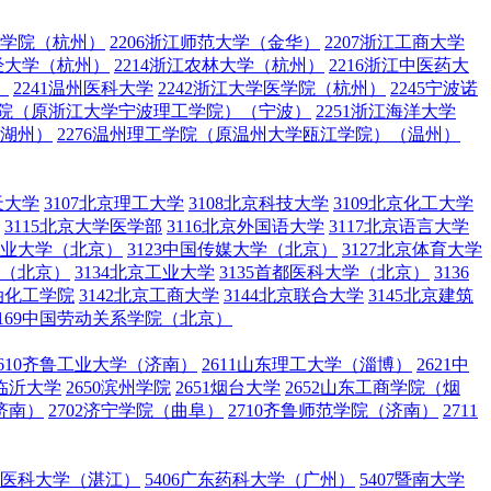
术学院（杭州）
2206浙江师范大学（金华）
2207浙江工商大学
财经大学（杭州）
2214浙江农林大学（杭州）
2216浙江中医药大
）
2241温州医科大学
2242浙江大学医学院（杭州）
2245宁波诺
工学院（原浙江大学宁波理工学院）（宁波）
2251浙江海洋大学
（湖州）
2276温州理工学院（原温州大学瓯江学院）（温州）
天大学
3107北京理工大学
3108北京科技大学
3109北京化工大学
3115北京大学医学部
3116北京外国语大学
3117北京语言大学
国矿业大学（北京）
3123中国传媒大学（北京）
3127北京体育大学
学（北京）
3134北京工业大学
3135首都医科大学（北京）
3136
石油化工学院
3142北京工商大学
3144北京联合大学
3145北京建筑
3169中国劳动关系学院（北京）
2610齐鲁工业大学（济南）
2611山东理工大学（淄博）
2621中
5临沂大学
2650滨州学院
2651烟台大学
2652山东工商学院（烟
济南）
2702济宁学院（曲阜）
2710齐鲁师范学院（济南）
2711
广东医科大学（湛江）
5406广东药科大学（广州）
5407暨南大学