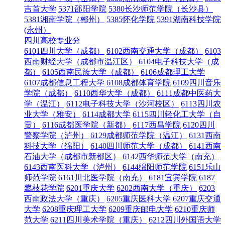
吉首大学
5371邵阳学院
5380长沙师范学院（长沙县）
5381湘南学院（郴州）
5385怀化学院
5391湖南科技学院
(永州）
四川高校专业分
6101四川大学（成都）
6102西南交通大学（成都）
6103
西南财经大学（成都市温江区）
6104电子科技大学（成
都）
6105西南民族大学（成都）
6106成都理工大学
6107成都信息工程大学
6108成都体育学院
6109四川音乐
学院（成都）
6110西华大学（成都）
6111成都中医药大
学（温江）
6112电子科技大学（沙河校区）
6113四川农
业大学（雅安）
6114成都大学
6115四川轻化工大学（自
贡）
6116成都医学院（新都）
6117西昌学院
6120四川
警察学院（泸州）
6129成都师范学院（温江）
6131西南
科技大学（绵阳）
6140四川师范大学（成都）
6141西南
石油大学（成都市新都区）
6142西华师范大学（南充）
6143西南医科大学（泸州）
6144绵阳师范学院
6151乐山
师范学院
6161川北医学院（南充）
6181宜宾学院
6187
攀枝花学院
6201重庆大学
6202西南大学（重庆）
6203
西南政法大学（重庆）
6205重庆医科大学
6207重庆交通
大学
6208重庆理工大学
6209重庆邮电大学
6210重庆师
范大学
6211四川美术学院（重庆）
6212四川外国语大学