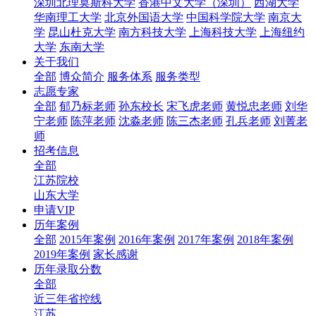
深圳北理莫斯科大学
香港中文大学（深圳）
西湖大学
华南理工大学
北京外国语大学
中国科学院大学
南京大
学
昆山杜克大学
南方科技大学
上海科技大学
上海纽约
大学
东南大学
关于我们
全部
博众简介
服务体系
服务类型
志愿专家
全部
郁乃标老师
孙东校长
宋飞虎老师
黄悦忠老师
刘华
宁老师
陈萍老师
沈淼老师
陈三杰老师
孔兵老师
刘菁老
师
招考信息
全部
江苏院校
山东大学
申请VIP
历年案例
全部
2015年案例
2016年案例
2017年案例
2018年案例
2019年案例
家长感谢
历年录取分数
全部
近三年省控线
江苏