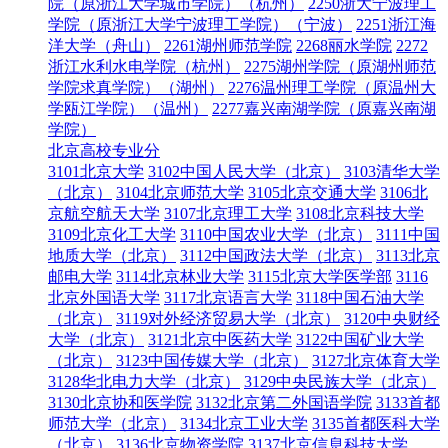
院（原浙江大学城市学院）（杭州）
2250浙大宁波理工
学院（原浙江大学宁波理工学院）（宁波）
2251浙江海
洋大学（舟山）
2261湖州师范学院
2268丽水学院
2272
浙江水利水电学院（杭州）
2275湖州学院（原湖州师范
学院求真学院）（湖州）
2276温州理工学院（原温州大
学瓯江学院）（温州）
2277嘉兴南湖学院（原嘉兴南湖
学院）
北京高校专业分
3101北京大学
3102中国人民大学（北京）
3103清华大学
（北京）
3104北京师范大学
3105北京交通大学
3106北
京航空航天大学
3107北京理工大学
3108北京科技大学
3109北京化工大学
3110中国农业大学（北京）
3111中国
地质大学（北京）
3112中国政法大学（北京）
3113北京
邮电大学
3114北京林业大学
3115北京大学医学部
3116
北京外国语大学
3117北京语言大学
3118中国石油大学
（北京）
3119对外经济贸易大学（北京）
3120中央财经
大学（北京）
3121北京中医药大学
3122中国矿业大学
（北京）
3123中国传媒大学（北京）
3127北京体育大学
3128华北电力大学（北京）
3129中央民族大学（北京）
3130北京协和医学院
3132北京第二外国语学院
3133首都
师范大学（北京）
3134北京工业大学
3135首都医科大学
（北京）
3136北京物资学院
3137北京信息科技大学