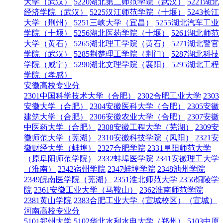
大学（武汉）
5220湖北第二师范学院（武汉）
5221湖北
经济学院（武汉）
5225汉江师范学院（十堰）
5243长江
大学（荆州）
5251三峡大学（宜昌）
5255湖北汽车工业
学院（十堰）
5256湖北医药学院（十堰）
5261湖北师范
大学（黄石）
5265湖北理工学院（黄石）
5271湖北警官
学院（武汉）
5285荆楚理工学院（荆门）
5287湖北科技
学院（咸宁）
5290湖北文理学院（襄阳）
5295湖北工程
学院（孝感）
安徽高校专业分
2301中国科学技术大学（合肥）
2302合肥工业大学
2303
安徽大学（合肥）
2304安徽医科大学（合肥）
2305安徽
建筑大学（合肥）
2306安徽农业大学（合肥）
2307安徽
中医药大学（合肥）
2308安徽工程大学（芜湖）
2309安
徽师范大学（芜湖）
2310安徽科技学院（凤阳）
2321安
徽财经大学（蚌埠）
2327合肥学院
2331阜阳师范大学
（原阜阳师范学院）
2332蚌埠医学院
2341安徽理工大学
（淮南）
2342宿州学院
2347蚌埠学院
2348池州学院
2349皖南医学院（芜湖）
2351淮北师范大学
2356铜陵学
院
2361安徽工业大学（马鞍山）
2362淮南师范学院
2381黄山学院
2383合肥工业大学（宣城校区）（宣城）
河南高校专业分
5101郑州大学
5102华北水利水电大学（郑州）
5103中原