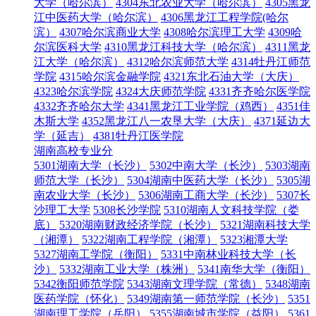
大学（哈尔滨）
4304东北农业大学（哈尔滨）
4305黑龙
江中医药大学（哈尔滨）
4306黑龙江工程学院(哈尔
滨）
4307哈尔滨商业大学
4308哈尔滨理工大学
4309哈
尔滨医科大学
4310黑龙江科技大学（哈尔滨）
4311黑龙
江大学（哈尔滨）
4312哈尔滨师范大学
4314牡丹江师范
学院
4315哈尔滨金融学院
4321东北石油大学（大庆）
4323哈尔滨学院
4324大庆师范学院
4331齐齐哈尔医学院
4332齐齐哈尔大学
4341黑龙江工业学院（鸡西）
4351佳
木斯大学
4352黑龙江八一农垦大学（大庆）
4371延边大
学（延吉）
4381牡丹江医学院
湖南高校专业分
5301湖南大学（长沙）
5302中南大学（长沙）
5303湖南
师范大学（长沙）
5304湖南中医药大学（长沙）
5305湖
南农业大学（长沙）
5306湖南工商大学（长沙）
5307长
沙理工大学
5308长沙学院
5310湖南人文科技学院（娄
底）
5320湖南财政经济学院（长沙）
5321湖南科技大学
（湘潭）
5322湖南工程学院（湘潭）
5323湘潭大学
5327湖南工学院（衡阳）
5331中南林业科技大学（长
沙）
5332湖南工业大学（株洲）
5341南华大学（衡阳）
5342衡阳师范学院
5343湖南文理学院（常德）
5348湖南
医药学院（怀化）
5349湖南第一师范学院（长沙）
5351
湖南理工学院（岳阳）
5355湖南城市学院（益阳）
5361