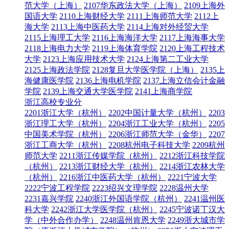
范大学（上海）
2107华东政法大学（上海）
2109上海外
国语大学
2110上海财经大学
2111上海师范大学
2112上
海大学
2113上海中医药大学
2114上海对外经贸大学
2115上海理工大学
2116上海海洋大学
2117上海海事大学
2118上海电力大学
2119上海体育学院
2120上海工程技术
大学
2123上海应用技术大学
2124上海第二工业大学
2125上海政法学院
2128复旦大学医学院（上海）
2135上
海健康医学院
2136上海电机学院
2137上海立信会计金融
学院
2139上海交通大学医学院
2141上海商学院
浙江高校专业分
2201浙江大学（杭州）
2202中国计量大学（杭州）
2203
浙江理工大学（杭州）
2204浙江工业大学（杭州）
2205
中国美术学院（杭州）
2206浙江师范大学（金华）
2207
浙江工商大学（杭州）
2208杭州电子科技大学
2209杭州
师范大学
2211浙江传媒学院（杭州）
2212浙江科技学院
（杭州）
2213浙江财经大学（杭州）
2214浙江农林大学
（杭州）
2216浙江中医药大学（杭州）
2221宁波大学
2222宁波工程学院
2223绍兴文理学院
2228温州大学
2231嘉兴学院
2240浙江外国语学院（杭州）
2241温州医
科大学
2242浙江大学医学院（杭州）
2245宁波诺丁汉大
学（中外合作办学）
2248温州肯恩大学
2249浙大城市学