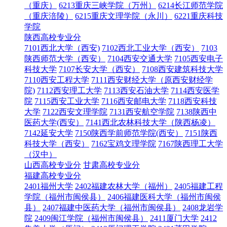
（重庆）
6213重庆三峡学院（万州）
6214长江师范学院
（重庆涪陵）
6215重庆文理学院（永川）
6221重庆科技
学院
陕西高校专业分
7101西北大学（西安)
7102西北工业大学（西安）
7103
陕西师范大学（西安）
7104西安交通大学
7105西安电子
科技大学
7107长安大学（西安）
7108西安建筑科技大学
7110西安工程大学
7111西安财经大学（原西安财经学
院)
7112西安理工大学
7113西安石油大学
7114西安医学
院
7115西安工业大学
7116西安邮电大学
7118西安科技
大学
7122西安文理学院
7131西安航空学院
7138陕西中
医药大学(西安）
7141西北农林科技大学（陕西杨凌）
7142延安大学
7150陕西学前师范学院(西安）
7151陕西
科技大学（西安）
7162宝鸡文理学院
7167陕西理工大学
（汉中）
山西高校专业分
甘肃高校专业分
福建高校专业分
2401福州大学
2402福建农林大学（福州）
2405福建工程
学院（福州市闽侯县）
2406福建医科大学（福州市闽侯
县）
2407福建中医药大学（福州市闽侯县）
2408龙岩学
院
2409闽江学院（福州市闽侯县）
2411厦门大学
2412