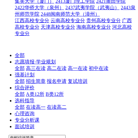
集美大学（厦门）
2413厦门理工学院
2421莆田学院
2422华侨大学（泉州）
2437武夷学院（武夷山）
2443泉
州师范学院
2448闽南师范大学（漳州）
江西高校专业分
云南高校专业分
贵州高校专业分
广西
高校专业分
天津高校专业分
海南高校专业分
河北高校
专业分
全部
志愿填报·学业规划
全部
高三在读
高二在读
高一在读
初中在读
强基计划
全部
招生简章
报名申请
复试培训
综合评价
全部
A类12所
B类12所
选科指导
全部
在读高一
在读高二
心理咨询
专业分析课
面试培训