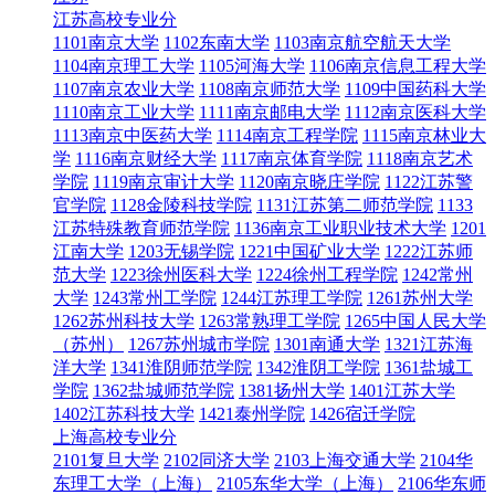
江苏高校专业分
1101南京大学
1102东南大学
1103南京航空航天大学
1104南京理工大学
1105河海大学
1106南京信息工程大学
1107南京农业大学
1108南京师范大学
1109中国药科大学
1110南京工业大学
1111南京邮电大学
1112南京医科大学
1113南京中医药大学
1114南京工程学院
1115南京林业大
学
1116南京财经大学
1117南京体育学院
1118南京艺术
学院
1119南京审计大学
1120南京晓庄学院
1122江苏警
官学院
1128金陵科技学院
1131江苏第二师范学院
1133
江苏特殊教育师范学院
1136南京工业职业技术大学
1201
江南大学
1203无锡学院
1221中国矿业大学
1222江苏师
范大学
1223徐州医科大学
1224徐州工程学院
1242常州
大学
1243常州工学院
1244江苏理工学院
1261苏州大学
1262苏州科技大学
1263常熟理工学院
1265中国人民大学
（苏州）
1267苏州城市学院
1301南通大学
1321江苏海
洋大学
1341淮阴师范学院
1342淮阴工学院
1361盐城工
学院
1362盐城师范学院
1381扬州大学
1401江苏大学
1402江苏科技大学
1421泰州学院
1426宿迁学院
上海高校专业分
2101复旦大学
2102同济大学
2103上海交通大学
2104华
东理工大学（上海）
2105东华大学（上海）
2106华东师