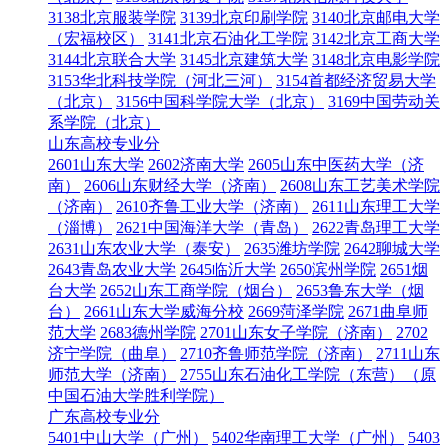
3138北京服装学院
3139北京印刷学院
3140北京邮电大学
（宏福校区）
3141北京石油化工学院
3142北京工商大学
3144北京联合大学
3145北京建筑大学
3148北京电影学院
3153华北科技学院（河北三河）
3154首都经济贸易大学
（北京）
3156中国科学院大学（北京）
3169中国劳动关
系学院（北京）
山东高校专业分
2601山东大学
2602济南大学
2605山东中医药大学（济
南）
2606山东财经大学（济南）
2608山东工艺美术学院
（济南）
2610齐鲁工业大学（济南）
2611山东理工大学
（淄博）
2621中国海洋大学（青岛）
2622青岛理工大学
2631山东农业大学（泰安）
2635潍坊学院
2642聊城大学
2643青岛农业大学
2645临沂大学
2650滨州学院
2651烟
台大学
2652山东工商学院（烟台）
2653鲁东大学（烟
台）
2661山东大学威海分校
2669菏泽学院
2671曲阜师
范大学
2683德州学院
2701山东女子学院（济南）
2702
济宁学院（曲阜）
2710齐鲁师范学院（济南）
2711山东
师范大学（济南）
2755山东石油化工学院（东营）（原
中国石油大学胜利学院）
广东高校专业分
5401中山大学（广州）
5402华南理工大学（广州）
5403