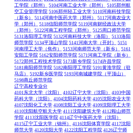
工学院（郑州）
5104河南工业大学（郑州）
5105郑州航
空工业管理学院
5106郑州轻工业大学
5110河南科技学院
（新乡）
5114河南中医药大学（郑州）
5117河南农业大
学（郑州）
5118信阳师范学院
5119河南财经政法大学
（郑州）
5122河南工程学院（郑州）
5125周口师范学院
5131洛阳理工学院
5132河南科技大学（洛阳）
5133洛阳
师范学院
5134平顶山学院
5141河南大学（开封）
5151
河南理工大学（焦作）
5153河南师范大学（新乡）
5161
安阳工学院
5162安阳师范学院
5171河南工学院（新乡）
5172郑州工程技术学院
5173新乡学院
5174许昌学院
5181南阳师范学院
5182南阳理工学院
5191黄淮学院（驻
马店）
5192新乡医学院
5193河南城建学院（平顶山）
5198商丘师范学院
辽宁高校专业分
4101东北大学（沈阳）
4102辽宁大学（沈阳）
4103中国
药科大学（沈阳）
4104沈阳药科大学
4105沈阳农业大学
4107沈阳化工大学
4108沈阳工业大学
4109沈阳理工大学
4110沈阳航空航天大学
4111沈阳建筑大学
4112鞍山师范
学院
4113沈阳医学院
4114辽宁中医药大学（沈阳）
4115辽宁工业大学（锦州）
4116沈阳体育学院
4117沈阳
师范大学
4120沈阳大学
4122沈阳工程学院
4126辽宁师