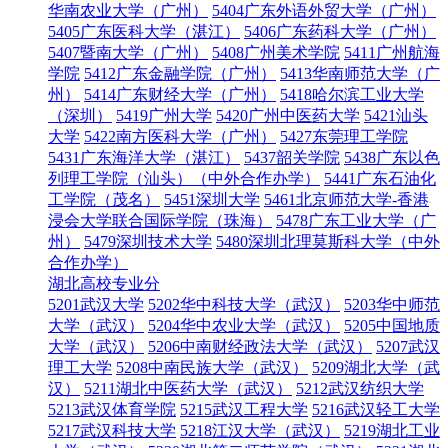
华南农业大学（广州）
5404广东外语外贸大学（广州）
5405广东医科大学（湛江）
5406广东药科大学（广州）
5407暨南大学（广州）
5408广州美术学院
5411广州航海
学院
5412广东金融学院（广州）
5413华南师范大学（广
州）
5414广东财经大学（广州）
5418哈尔滨工业大学
（深圳）
5419广州大学
5420广州中医药大学
5421汕头
大学
5422南方医科大学（广州）
5427东莞理工学院
5431广东海洋大学（湛江）
5437韶关学院
5438广东以色
列理工学院（汕头）（中外合作办学）
5441广东石油化
工学院（茂名）
5451深圳大学
5461北京师范大学-香港
浸会大学联合国际学院（珠海）
5478广东工业大学（广
州）
5479深圳技术大学
5480深圳北理莫斯科大学（中外
合作办学）
湖北高校专业分
5201武汉大学
5202华中科技大学（武汉）
5203华中师范
大学（武汉）
5204华中农业大学（武汉）
5205中国地质
大学（武汉）
5206中南财经政法大学（武汉）
5207武汉
理工大学
5208中南民族大学（武汉）
5209湖北大学（武
汉）
5211湖北中医药大学（武汉）
5212武汉纺织大学
5213武汉体育学院
5215武汉工程大学
5216武汉轻工大学
5217武汉科技大学
5218江汉大学（武汉）
5219湖北工业