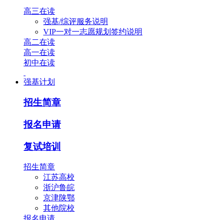
高三在读
强基/综评服务说明
VIP一对一志愿规划签约说明
高二在读
高一在读
初中在读
强基计划
招生简章
报名申请
复试培训
招生简章
江苏高校
浙沪鲁皖
京津陕鄂
其他院校
报名申请