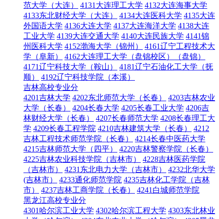
范大学（大连）
4131大连理工大学
4132大连海事大学
4133东北财经大学（大连）
4134大连医科大学
4135大连
外国语大学
4136大连大学
4137大连海洋大学
4138大连
工业大学
4139大连交通大学
4140大连民族大学
4141锦
州医科大学
4152渤海大学（锦州）
4161辽宁工程技术大
学（阜新）
4162大连理工大学（盘锦校区）（盘锦）
4171辽宁科技大学（鞍山）
4181辽宁石油化工大学（抚
顺）
4192辽宁科技学院（本溪）
吉林高校专业分
4201吉林大学
4202东北师范大学（长春）
4203吉林农业
大学（长春）
4204长春大学
4205长春工业大学
4206吉
林财经大学（长春）
4207长春师范大学
4208长春理工大
学
4209长春工程学院
4210吉林建筑大学（长春）
4212
吉林工程技术师范学院（长春）
4214长春中医药大学
4215吉林师范大学（四平）
4220吉林警察学院（长春）
4225吉林农业科技学院（吉林市）
4228吉林医药学院
（吉林市）
4231东北电力大学（吉林市）
4232北华大学
(吉林市）
4233通化师范学院
4235吉林化工学院（吉林
市）
4237吉林工商学院（长春）
4241白城师范学院
黑龙江高校专业分
4301哈尔滨工业大学
4302哈尔滨工程大学
4303东北林业